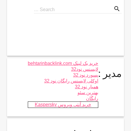
search
Search
Search …
for
خرید بک لینک behtarinbacklink.com
لایسنس نود32
مدیر :
پسورد نود 32
اوکلی لایسنس رایگان نود 32
همیار نود 32
بهترین سئو
رایگان
خرید آنتی ویروس Kaspersky