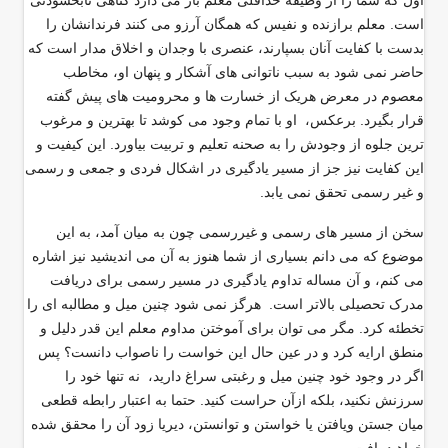
اول که شما را از وظیفه حداقلی معلم باز می دارد گناهی نابخشودنی
است. معلم برازنده و نفیس که همگان آرزو می کنند فرندانشان را
بدست با کفایت آنان بسپارند، عنصری با وجدان و اخلاق مدار است که
حاضر نمی شود به سبب ناتوانی های آشکار و پنهان او، مخاطب
معصوم در معرض هریک از خسارت ها و محرومیت های پیش گفته
قرار بگیرد. برعکس، او با تمام وجود می کوشد تا بهترین و مرغوب
ترین جلوه از وجودش را به صحنه تعلیم و تربیت بیاورد. این کیفیت و
این کفایت نیز جز از مسیر یادگیری در اشکال فردی و جمعی و رسمی
و غیر رسمی تحقق نمی یابد
.
سخن از مسیر های رسمی و غیررسمی چون به میان آمد، به این
موضوع که می دانم بسیاری از شما هنوز به آن می اندیشید نیز اشاره
می کنم، و آن مساله تداوم یادگیری در مسیر رسمی برای دریافت
مدرک تحصیلی بالاتر است. هرگز نمی شود چنین میل و مطالبه ای را
تخطئه کرد. مگر می توان برای آموختن مداوم معلم این قدر دلیل و
منطق ارایه کرد و در عین حال این خواست را ناصواب دانست؟ پس
اگر در وجود خود چنین میل و رغبتی سراغ دارید، نه تنها خود را
سرزنش نکنید، بلکه ازآن حراست کنید. حتما به اعتبار رابطه قطعی
میان جستن ویافتن یا خواستن و توانستن، دیریا زود آن را محقق شده