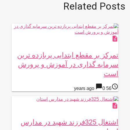
Related Posts
description
تمرکز بر مقطع ابتدایی پربازده ترین
سرمایه گذاری در آموزش و پرورش
است
chat_bubble
access_time
0
56 years ago
description
اشتغال 325فرزند شهيد در مدارس