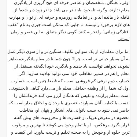
اولی، نخبگان، متخصصان و عناصر حرفه ای هیچ گریزی از یادگیری
مدام ندارند، وگرنه تا بخود بیایند در می یابند چقدر زود دیر شده! از
قافله باز مانده اند و در تعاملات روزمره و حرفه ای از توان و مهارت
های لازم برخوردار نیستند. تا جایی که ممکن است چیزی به نام “عقب
افتادگی زمانی” را تجربه کنند. گویی دیگر متعلق به این عصر و زمان
نیستند
.
اما برای معلمان، از یک سو این تکلیف سنگین تر و از سوی دیگر عمل
به آن بسیار حیاتی تر است. چرا؟ چون شما تا در مقام یادگیرنده ظاهر
نشوید، نخواهید توانست یاد بدهید و یادگیری خود انگیخته مستقل از
معلم را هم در ضمیر مخاطب خود نمی توانید نهادینه سازید. اگر
خسارت دوم نوعی کم فروشی است، که قطعا چنین است، خسارت
اول که شما را از وظیفه حداقلی معلم باز می دارد گناهی نابخشودنی
است. معلم برازنده و نفیس که همگان آرزو می کنند فرندانشان را
بدست با کفایت آنان بسپارند، عنصری با وجدان و اخلاق مدار است که
حاضر نمی شود به سبب ناتوانی های آشکار و پنهان او، مخاطب
معصوم در معرض هریک از خسارت ها و محرومیت های پیش گفته
قرار بگیرد. برعکس، او با تمام وجود می کوشد تا بهترین و مرغوب
ترین جلوه از وجودش را به صحنه تعلیم و تربیت بیاورد. این کیفیت و