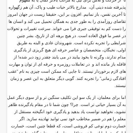
تا از حرکت و تلاش برای نیل به مراتب بالاتر کمال یا به مفهوم
پذیرفته شده دینی آن، مدارج بالاتر حیات طیب و پاک، آن هم زگهواره
تا آخرین نفس، باز نمانیم. افزون بر این، حقیقتا زیست در جهان امروز
تقاضای روزآمدی را به طور جدی به همگان تحمیل می کند و انسان ها
را دست کم به توفیقی جبری فرا می خواند. سرعت تغییرات و تحولات
در عصر ما فوق العاده است. در هیچ برهه ای از تاریخ، بشر چنین
شرایطی را تجربه نکرده است. شهروندان عادی و البته به طریق
اولی، نخبگان، متخصصان و عناصر حرفه ای هیچ گریزی از یادگیری
مدام ندارند، وگرنه تا بخود بیایند در می یابند چقدر زود دیر شده! از
قافله باز مانده اند و در تعاملات روزمره و حرفه ای از توان و مهارت
های لازم برخوردار نیستند. تا جایی که ممکن است چیزی به نام “عقب
افتادگی زمانی” را تجربه کنند. گویی دیگر متعلق به این عصر و زمان
نیستند
.
اما برای معلمان، از یک سو این تکلیف سنگین تر و از سوی دیگر عمل
به آن بسیار حیاتی تر است. چرا؟ چون شما تا در مقام یادگیرنده ظاهر
نشوید، نخواهید توانست یاد بدهید و یادگیری خود انگیخته مستقل از
معلم را هم در ضمیر مخاطب خود نمی توانید نهادینه سازید. اگر
خسارت دوم نوعی کم فروشی است، که قطعا چنین است، خسارت