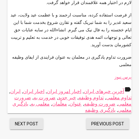
لازم در اختیار همه علاقمندان قرار خواهد گرفت
.
از فرصت استفاده کرده، مناسبت ارجمند و با عظمت عید ولایت، عید
سعید غدیر را به شما تبریک گفته و تقارن شروع بخدمت شما با این
ایام خجسته را به فال نیک می گیرم. انشاءالله در سایه عنایات حق
تعالی و توجهات ائمه هدی توفیقات خوبی در خدمت به تعلیم و تربیت
کشورمان بدست آورید
.
ضرورت تداوم یادگیری در معلمان به عنوان فرایندی از ایفای وظیفه
معلمی
پرس نیوز
label
آخرین خبرهای ایران
,
اخبار امروز ایران
,
اخبار ایران
,
ایران
,
تداوم معلمی
,
تداوم وظیفه
,
خبر جدید
,
ضرورت به
,
ضرورت
معلمی
,
ضرورت وظیفه
,
عنوان
,
معلّمان
,
معلمی به
,
یادگیری
معلمی
,
یادگیری وظیفه
NEXT POST
PREVIOUS POST