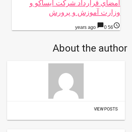
امضاي قرارداد شرکت ايساكو و
وزارت آموزش و پرورش
chat_bubble
access_time
0
56 years ago
About the author
VIEW POSTS