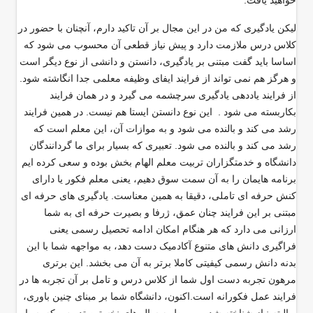
خواهید یافت
.
لیکن یادگیری که من در این مجال بر آن تاکید دارم، آنچنان با حضور در
کلاس درس ملازمت دارد و پیش نیاز قطعی آن محسوب می شود که
اساسا باید گفت مبتنی بر یادگیری، دانستن و دانشی از نوع دیگر است
و هرگز هم نمی تواند از فرایند ایفای وظیفه معلمی جدا انگاشته شود.
از فرایند یاددهی یادگیری سرچشمه می گیرد و در همان فرایند
بکاربسته می شود . این نوع دانستن ایستا هم نیست. در همین فرایند
رشد می کند و بالنده می شود و به موازات آن، این معلم است که
رشد می کند و بالنده می شود. تعبیری که بسیار برای ما گردانندگان
دانشگاه و خدمتگزاران تربیت معلم الهام بخش بوده و سعی کرده ایم
برنامه هایمان را به آن سمت سوق دهیم، یعنی معلم فکور یا دارای
کنش حرفه ای تاملی، دقیقا به همین معناست. یادگیری های حرفه ای
مبتنی بر این فرایند چنان عمق، ژرفا و بصیرت حرفه ای به شما
ارزانی می دارد که هر هنگام امکان ادامه تحصیل رسمی یعنی
فراگیری دانش های متنوع آکادمیک دست دهد، به مواجهه شما با این
بدنه دانش رسمی کیفیتی کاملا برتر به آن می بخشد. این برتری
مرهون تجربه دست اول شما از کلاس درس و تامل بر آن تجربه ها در
فرایند عمل فکورانه است.اکنون، دانشگاه شما بر مبنای چنین باوری،