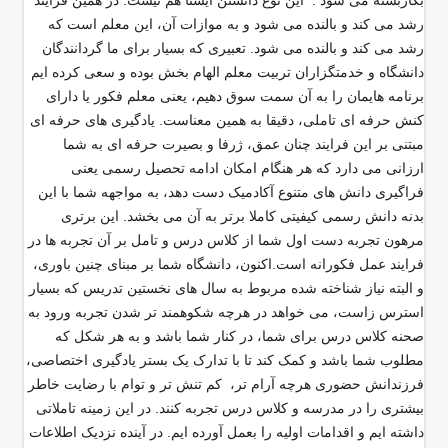
بکاربسته می شود . این نوع دانستن ایستا هم نیست. در همین فرایند
رشد می کند و بالنده می شود و به موازات آن، این معلم است که
رشد می کند و بالنده می شود. تعبیری که بسیار برای ما گردانندگان
دانشگاه و خدمتگزاران تربیت معلم الهام بخش بوده و سعی کرده ایم
برنامه هایمان را به آن سمت سوق دهیم، یعنی معلم فکور یا دارای
کنش حرفه ای تاملی، دقیقا به همین معناست. یادگیری های حرفه ای
مبتنی بر این فرایند چنان عمق، ژرفا و بصیرت حرفه ای به شما
ارزانی می دارد که هر هنگام امکان ادامه تحصیل رسمی یعنی
فراگیری دانش های متنوع آکادمیک دست دهد، به مواجهه شما با این
بدنه دانش رسمی کیفیتی کاملا برتر به آن می بخشد. این برتری
مرهون تجربه دست اول شما از کلاس درس و تامل بر آن تجربه ها در
فرایند عمل فکورانه است.اکنون، دانشگاه شما بر مبنای چنین باوری،
و البته نیاز شناخته شده مربوط به سال های نخستین تدریس که بسیار
استرس زاست، می خواهد در هرچه شکوهمند تر شدن تجربه ورود به
صحنه کلاس درس برای شما، در کنار شما باشد و به هر شکل که
مطلوب شما باشد و کمک کند تا با تدارک یک بستر یادگیری اختصاصی،
فرزندانش حضوری هرچه آرام تر، کم تنش تر و توام با رضایت خاطر
بیشتری را در مدرسه و کلاس درس تجربه کنند. در این زمینه تاملاتی
داشته ایم و اقدامات اولیه را بعمل آورده ایم. در آینده نزدیک اطلاعات