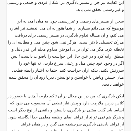
این کفایت نیز جز از مسیر یادگیری در اشکال فردی و جمعی و رسمی
و غیر رسمی تحقق نمی یابد
.
سخن از مسیر های رسمی و غیررسمی چون به میان آمد، به این
موضوع که می دانم بسیاری از شما هنوز به آن می اندیشید نیز اشاره
می کنم، و آن مساله تداوم یادگیری در مسیر رسمی برای دریافت
مدرک تحصیلی بالاتر است. هرگز نمی شود چنین میل و مطالبه ای را
تخطئه کرد. مگر می توان برای آموختن مداوم معلم این قدر دلیل و
منطق ارایه کرد و در عین حال این خواست را ناصواب دانست؟ پس
اگر در وجود خود چنین میل و رغبتی سراغ دارید، نه تنها خود را
سرزنش نکنید، بلکه ازآن حراست کنید. حتما به اعتبار رابطه قطعی
میان جستن ویافتن یا خواستن و توانستن، دیریا زود آن را محقق شده
خواهید یافت
.
لیکن یادگیری که من در این مجال بر آن تاکید دارم، آنچنان با حضور در
کلاس درس ملازمت دارد و پیش نیاز قطعی آن محسوب می شود که
اساسا باید گفت مبتنی بر یادگیری، دانستن و دانشی از نوع دیگر است
و هرگز هم نمی تواند از فرایند ایفای وظیفه معلمی جدا انگاشته شود.
از فرایند یاددهی یادگیری سرچشمه می گیرد و در همان فرایند