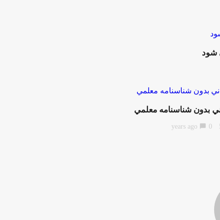
 شود
ي بدون شناسنامه معلمي
chat_bubble
0
5