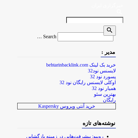
خبرگزاری ایران
search
search
Search
Search …
for
مدیر :
خرید بک لینک behtarinbacklink.com
لایسنس نود32
پسورد نود 32
اوکلی لایسنس رایگان نود 32
همیار نود 32
بهترین سئو
رایگان
خرید آنتی ویروس Kaspersky
نوشته‌های تازه
روبیو: پیشرفت‌هایی در زمینه بازگشایی