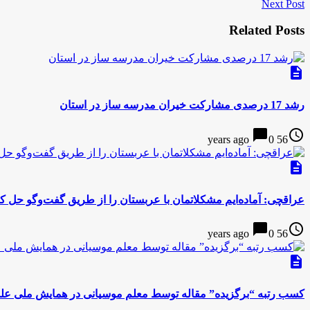
Next Post
Related Posts
description
رشد 17 درصدی مشارکت خیران مدرسه ساز در استان
chat_bubble
access_time
0
56 years ago
description
عراقچی: آماده‌ایم مشکلاتمان با عربستان را از طریق گفت‌وگو حل کن
chat_bubble
access_time
0
56 years ago
description
کسب رتبه “برگزیده” مقاله توسط معلم موسیانی در همایش ملی علم