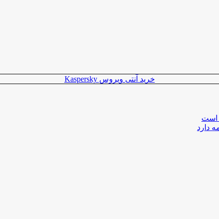
خرید آنتی ویروس Kaspersky
 است
ه دارد