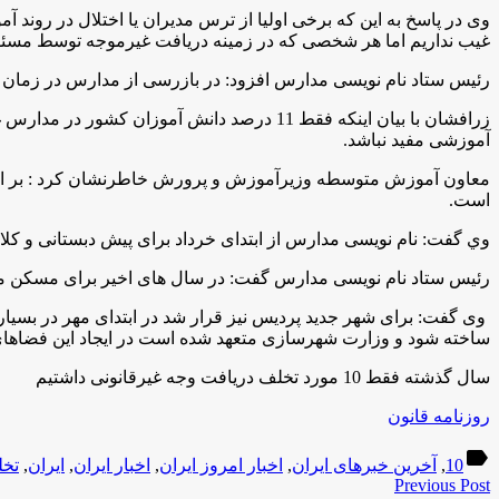
وی در پاسخ به این که برخی اولیا از ترس مدیران یا اختلال در رون
غیب نداریم اما هر شخصی که در زمینه دريافت غيرموجه توسط مسئ
رئیس ستاد نام نویسی مدارس افزود: در بازرسی از مدارس در زمان ن
آموزشی مفید نباشد
.
معاون آموزش متوسطه وزيرآموزش و پرورش خاطرنشان كرد : بر اساس
است
.
وي گفت: نام نویسی مدارس از ابتدای خرداد برای پیش دبستانی و کلاس
رئیس ستاد نام نویسی مدارس گفت: در سال های اخیر برای مسکن مه
ساخته شود و وزارت شهرسازی متعهد شده است در ایجاد این فضاه
سال گذشته فقط 10 مورد تخلف دریافت وجه غیرقانونی داشتیم
روزنامه قانون
label
10
,
آخرین خبرهای ایران
,
اخبار امروز ایران
,
اخبار ایران
,
ایران
,
تخ
Previous Post