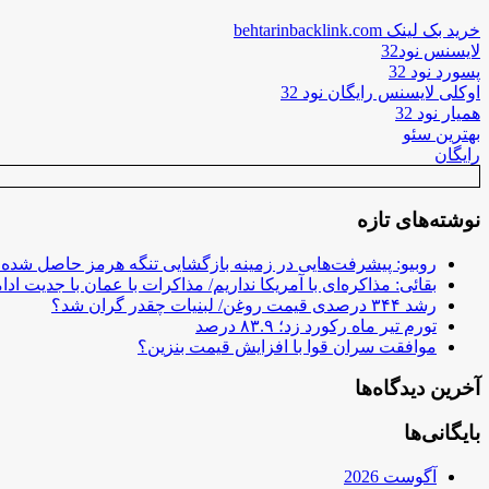
خرید بک لینک behtarinbacklink.com
لایسنس نود32
پسورد نود 32
اوکلی لایسنس رایگان نود 32
همیار نود 32
بهترین سئو
رایگان
نوشته‌های تازه
روبیو: پیشرفت‌هایی در زمینه بازگشایی تنگه هرمز حاصل شده
بقائی: مذاکره‌ای با آمریکا نداریم/ مذاکرات با عمان با جدیت ادام
رشد ۳۴۴ درصدی قیمت روغن/ لبنیات چقدر گران شد؟
تورم تیر ماه رکورد زد؛ ۸۳.۹ درصد
موافقت سران قوا با افزایش قیمت بنزین؟
آخرین دیدگاه‌ها
بایگانی‌ها
آگوست 2026