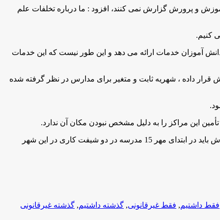
موزش و پرورش گزارش نمی کنند، افزود : ما درباره تخلفات علم
ی کنیم
.
که فقط 11 درصد دانش آموزان کشور در مدارس غیردولتی درس می خوانند اضافه کرد: آموزش و پرورش به 89 درصد دانش آموزان خدمات ارائه می دهد و این طور نیست که این خدمات
رار داده ، شهریه ثابت و متغیر برای مدارس در نظر گرفته شده
ود
.
ین این مراکز را به دلیل مشخص نبودن مکان آن ندارد
.
وی گفت: برای شهر جدید پردیس نیز قرار شد در ابتدای مهر در بسیاری از واحدهای آن مردم ساکن شوند و بر اساس برآورد آموزش و پرورش باید در ابتدای مهر 15 مدرسه در دو شیفت کاری در این شهر
فقط داشتیم
,
فقط غیرقانونی
,
گذشته داشتیم
,
گذشته غیرقانونی