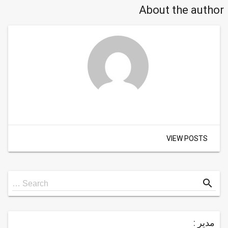
About the author
VIEW POSTS
Search
search
Search …
for
مدیر :