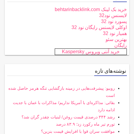
خرید بک لینک behtarinbacklink.com
لایسنس نود32
پسورد نود 32
اوکلی لایسنس رایگان نود 32
همیار نود 32
بهترین سئو
رایگان
خرید آنتی ویروس Kaspersky
نوشته‌های تازه
روبیو: پیشرفت‌هایی در زمینه بازگشایی تنگه هرمز حاصل شده
است
بقائی: مذاکره‌ای با آمریکا نداریم/ مذاکرات با عمان با جدیت
ادامه دارد
رشد ۳۴۴ درصدی قیمت روغن/ لبنیات چقدر گران شد؟
تورم تیر ماه رکورد زد؛ ۸۳.۹ درصد
موافقت سران قوا با افزایش قیمت بنزین؟