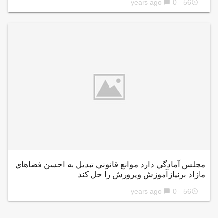
0
56 years ago
chat_bubble
access_time
مجلس آمادگي دارد موانع قانوني تبديل به احسن فضاهاي
مازاد برنيازآموزش وپرورش را حل كند
0
56 years ago
chat_bubble
access_time