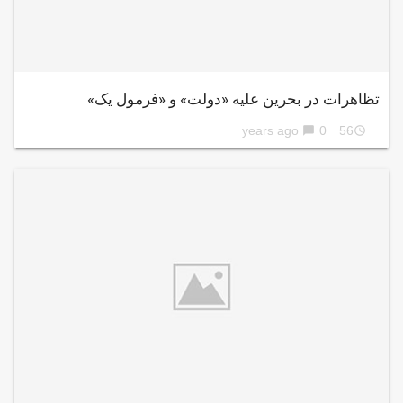
تظاهرات در بحرین علیه «دولت» و «فرمول یک»
0
56 years ago
chat_bubble
access_time