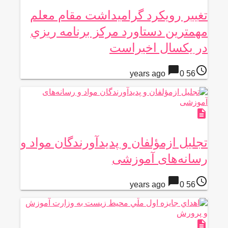
تغيير رويكرد گراميداشت مقام معلم
مهمترين دستاورد مركز برنامه ريزي
در يكسال اخيراست
chat_bubble
access_time
0
56 years ago
description
تجليل ازمؤلفان و پدیدآورندگان مواد و
رسانه‌های آموزشی
chat_bubble
access_time
0
56 years ago
description