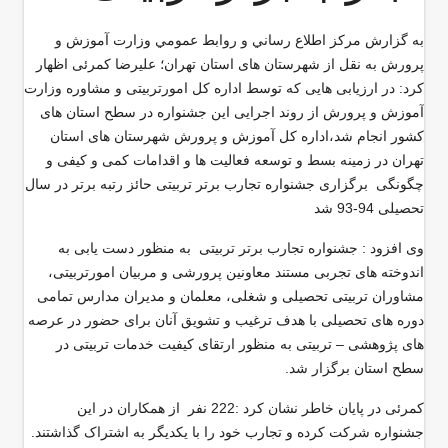
به گزارش مركز اطلاع رساني و روابط عمومي وزارت آموزش و
پرورش به نقل از شهرستان های استان تهران؛ علیرضا کمرئی اظهار
كرد: در ارزیابی هایی که توسط اداره کل امورتربیتی و مشاوره وزارت
آموزش و پرورش از روند اجرایی این جشنواره در سطح استان های
کشور انجام شد،اداره کل آموزش و پرورش شهرستان های استان
تهران در زمینه بسط و توسعه فعالیت ها و اقدامات کمی و کیفی و
چگونگی برگزاری جشنواره تجارب برتر تربیتی حائز رتبه برتر در سال
تحصیلی 94-93 شد
وی افزود : جشنواره تجارب برتر تربیتی به منظور دست یابی به
اندوخته های تجربی مستند معاونین پرورشی و مربیان امورتربیتی،
مشاوران تربیتی تحصیلی و شغلی، معلمان و مدیران مدارس تمامی
دوره های تحصیلی با هدف ترغیب و تشویق آنان برای حضور در عرصه
های پژوهشی – تربیتی به منظور ارتقای کیفیت خدمات تربیتی در
سطح استان برگزار شد.
کمرئی در پایان خاطر نشان کرد :222 نفر از همکاران در این
جشنواره شرکت کرده و تجارب خود را با یکدیگر به اشتراک گذاشتند.