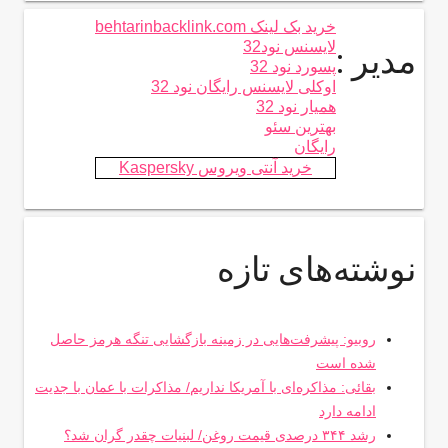
خرید بک لینک behtarinbacklink.com
لایسنس نود32
مدیر :
پسورد نود 32
اوکلی لایسنس رایگان نود 32
همیار نود 32
بهترین سئو
رایگان
خرید آنتی ویروس Kaspersky
نوشته‌های تازه
روبیو: پیشرفت‌هایی در زمینه بازگشایی تنگه هرمز حاصل
شده است
بقائی: مذاکره‌ای با آمریکا نداریم/ مذاکرات با عمان با جدیت
ادامه دارد
رشد ۳۴۴ درصدی قیمت روغن/ لبنیات چقدر گران شد؟