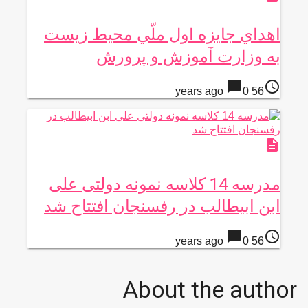
اهداي جايزه اول ملّي محيط زيست
به وزارت آموزش و پرورش
chat_bubble
access_time
0
56 years ago
description
مدرسه 14 کلاسه نمونه دولتی علی
ابن ابیطالب در رفسنجان افتتاح شد
chat_bubble
access_time
0
56 years ago
About the author