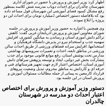
اظهار کرد: وزیر آموزش و پرورش با حضور در شورای اداری
شهرستان چالدران برای احداث دوباب مدرسه شش کلاسه بمنظور
رفع مشکل کمبود فضای آموزشی این شهرستان قول مساعد داده
بود که بلافاصله دستور اختصاص 2میلیارد تومان برای احداث این دو
پروژه را ابلاغ نمودند.
وی همچنین با اشاره به حضور وزیر آموزش و پرورش در جلسه
شورای معاونین آموزش و پرورش آذربایجان غربی گفت: کاهش
تراکم دانش آموزی استان و رساندن به میانگین کشوری، افزایش
سهمیه جذب و استخدام نیرو در پذیرش دانشگاه فرهنگیان و
استخدامها، افزایش سرانه فضاهای ورزشی از طریق احداث سالن
ورزشی در مناطق تابعه، احداث و تعمیرات سرویسهای بهداشتی
مدارس تحت پوشش استان، رفع موانع قانونی موجود برای جذب
مشارکت بخش غیر دولتی، ایجاد و توسعه پژوهش سراهای دانش
آموزی استان، اختصاص اعتبار لازم جهت تجهیز هنرستانهای فنی و
حرفه ای و کاردانش به مناطق محروم، تبدیل وضعیت نیروهای
قرارداد کارمعین به پیمانی از جمله مطالبات مسئولان آموزش و
پرورش استان در این جلسه بود.
دستور وزیر آموزش و پرورش برای اختصاص
اعتبار احداث دو مدرسه در شهرستان
چالدران