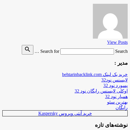
View Posts
search
Search for
Search …
مدیر :
خرید بک لینک behtarinbacklink.com
لایسنس نود32
پسورد نود 32
اوکلی لایسنس رایگان نود 32
همیار نود 32
بهترین سئو
رایگان
خرید آنتی ویروس Kaspersky
نوشته‌های تازه