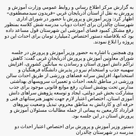
به گزارش مركز اطلاع رساني و روابط عمومي وزارت آموزش و
پرورش به نقل از استان آذربايجان غربي «فریدون سیدمصطفوی»
اظهار کرد: وزیر آموزش و پرورش با حضور در شورای اداری
شهرستان چالدران برای احداث دوباب مدرسه شش کلاسه بمنظور
رفع مشکل کمبود فضای آموزشی این شهرستان قول مساعد داده
بود که بلافاصله دستور اختصاص 2میلیارد تومان برای احداث این دو
پروژه را ابلاغ نمودند.
وی همچنین با اشاره به حضور وزیر آموزش و پرورش در جلسه
شورای معاونین آموزش و پرورش آذربایجان غربی گفت: کاهش
تراکم دانش آموزی استان و رساندن به میانگین کشوری، افزایش
سهمیه جذب و استخدام نیرو در پذیرش دانشگاه فرهنگیان و
استخدامها، افزایش سرانه فضاهای ورزشی از طریق احداث سالن
ورزشی در مناطق تابعه، احداث و تعمیرات سرویسهای بهداشتی
مدارس تحت پوشش استان، رفع موانع قانونی موجود برای جذب
مشارکت بخش غیر دولتی، ایجاد و توسعه پژوهش سراهای دانش
آموزی استان، اختصاص اعتبار لازم جهت تجهیز هنرستانهای فنی و
حرفه ای و کاردانش به مناطق محروم، تبدیل وضعیت نیروهای
قرارداد کارمعین به پیمانی از جمله مطالبات مسئولان آموزش و
پرورش استان در این جلسه بود.
دستور وزیر آموزش و پرورش برای اختصاص اعتبار احداث دو
مدرسه در شهرستان چالدران