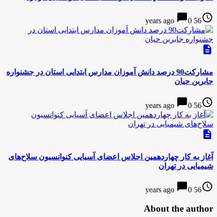
chat_bubble
access_time
0
56 years ago
description
مشاركت90 درصد دانش آموزان مدارس ابتدایی استان در جشنواره
جابربن حیان
chat_bubble
access_time
0
56 years ago
description
آغاز به کار چهاردهمین اجلاس اعضای آسیایی کنوانسیون سلاح‌های
شیمیایی در تهران
chat_bubble
access_time
0
56 years ago
About the author