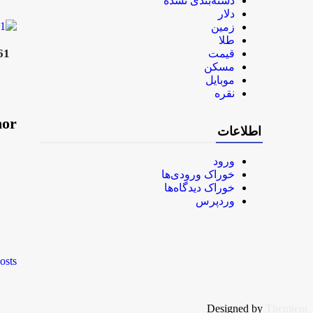
دسته‌بندی نشده
دلار
زمین
طلا
61 هزار دانش آموز در شهرستان های استان تهران تحت پوشش طرح ملی
قیمت
مسکن
موبایل
نقره
hor
اطلاعات
ورود
خوراک ورودی‌ها
خوراک دیدگاه‌ها
وردپرس
osts
Designed by
Themient