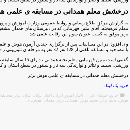
درخشش معلم همدانی در مسابقه ی علمی هو
به گزارش مركز اطلاع رساني و روابط عمومي وزارت آموزش و پرورش ب
معلم فرهیخته، آقای متین قهرمانی که در دبیرستان های همدان م
برتر موفق به کسب عنوان سوم این رقابت علمی شد.
با مصاحبه و مسابقه تلفنی از 128 نفر 32 نفر به مرحله ی تلوزیونی راه پیدا کردند.
گفتنی است متین قهرمان
ورزشي، سينما و تئاتر و نوازندگي سه تار و سنتور در سطح استان و
درخشش معلم همدانی در مسابقه ی علمی هوش برتر
خرید بک لینک
label
آخرین خبرهای ایران
,
اخبار امروز ایران
,
اخبار ایران
,
ایران
,
برتر مسابقه
هوش
,
معلم برتر
,
معلم هوش
,
همدانی برتر
,
همدانی هوش
,
ی