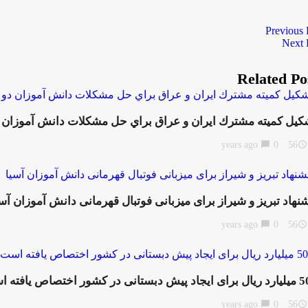
Previous 
Next 
Related Po
كيل كميته مشترك ايران و عراق براي حل مشكلات دانش آموزان 
chat_bubble
0
56 years ago
access_time
شنهاد تبریز و شیراز برای میزبانی فوتبال قهرمانی دانش آموزان آسی
chat_bubble
0
56 years ago
access_time
ستانی در کشور اختصاص یافته است
chat_bubble
0
56 years ago
access_time