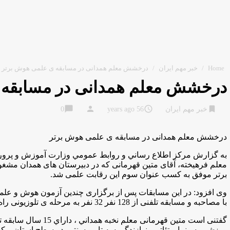
Home
/
خبر مهم ایران
/
درخشش معلم همدانی در مسابقه ی علمی هوش برتر
درخشش معلم همدانی در مسابقه 
chat_bubble
person
access_time
bookmark
خبر مهم ایران
56 years ago
0
درخشش معلم همدانی در مسابقه ی علمی هوش برتر
به گزارش مركز اطلاع رساني و روابط عمومي وزارت آموزش و پرورش ب
معلم فرهیخته، آقای متین قهرمانی که در دبیرستان های همدان م
برتر موفق به کسب عنوان سوم این رقابت علمی شد.
با مصاحبه و مسابقه تلفنی از 128 نفر 32 نفر به مرحله ی تلوزیونی راه پیدا کردند.
گفتنی است متین قهرمان
ورزشي، سينما و تئاتر و نوازندگي سه تار و سنتور در سطح استان و