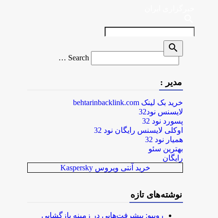
خبرگزاری ایران
search
search
Search
Search …
for
مدیر :
خرید بک لینک behtarinbacklink.com
لایسنس نود32
پسورد نود 32
اوکلی لایسنس رایگان نود 32
همیار نود 32
بهترین سئو
رایگان
خرید آنتی ویروس Kaspersky
نوشته‌های تازه
روبیو: پیشرفت‌هایی در زمینه بازگشایی