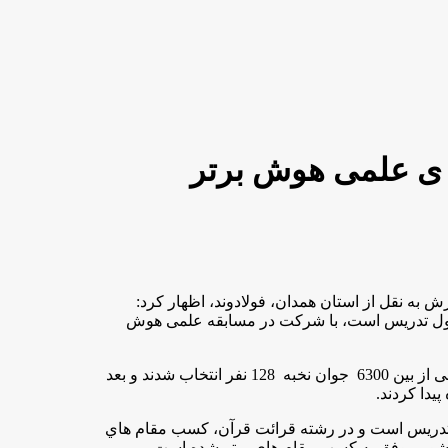
ی علمی هوش برتر
ه نقل از استان همدان، فولادوند، اظهار کرد:
شغول تدریس است، با شرکت در مسابقه علمی هوش
وی افزود: در اين مسابقات پس از برگزاری چندین آزمون هوش و علمی از بین 6300 جوان نخبه 128 نفر انتخاب شدند و بعد
ی معلم نخبه همداني ، داراي 15 سال سابقه تدریس است و در رشته قرائت قرآن، كسب مقام هاي
 کشور موفق به کسب مقام های برتر شده است.