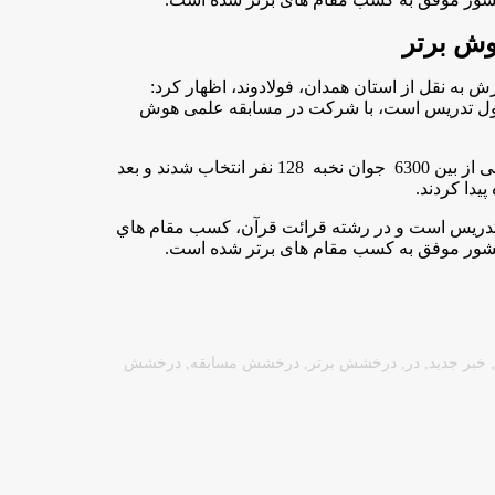
ش برتر
ه نقل از استان همدان، فولادوند، اظهار کرد:
شغول تدریس است، با شرکت در مسابقه علمی هوش
وی افزود: در اين مسابقات پس از برگزاری چندین آزمون هوش و علمی از بین 6300 جوان نخبه 128 نفر انتخاب شدند و بعد
ی معلم نخبه همداني ، داراي 15 سال سابقه تدریس است و در رشته قرائت قرآن، كسب مقام هاي
 کشور موفق به کسب مقام های برتر شده است.
,
خبر جدید
,
در
,
درخشش برتر
,
درخشش مسابقه
,
درخشش