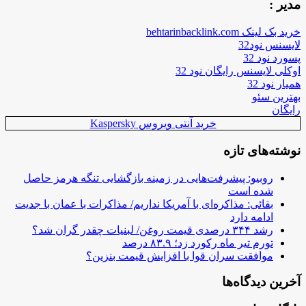
مدیر :
خرید بک لینک behtarinbacklink.com
لایسنس نود32
پسورد نود 32
اوکلی لایسنس رایگان نود 32
همیار نود 32
بهترین سئو
رایگان
خرید آنتی ویروس Kaspersky
نوشته‌های تازه
روبیو: پیشرفت‌هایی در زمینه بازگشایی تنگه هرمز حاصل
شده است
بقائی: مذاکره‌ای با آمریکا نداریم/ مذاکرات با عمان با جدیت
ادامه دارد
رشد ۳۴۴ درصدی قیمت روغن/ لبنیات چقدر گران شد؟
تورم تیر ماه رکورد زد؛ ۸۳.۹ درصد
موافقت سران قوا با افزایش قیمت بنزین؟
آخرین دیدگاه‌ها