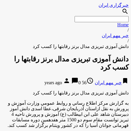
خبرگزاری ایران
search
Home
/
خبر مهم ایران
/
دانش آموزی تبریزی مدال برنز رقابتها را کسب کرد
دانش آموزی تبریزی مدال برنز رقابتها را
کسب کرد
person
chat_bubble
access_time
bookmark
خبر مهم ایران
56 years ago
0
دانش آموزی تبریزی مدال برنز رقابتها را کسب کرد
به گزارش مركز اطلاع رساني و روابط عمومي وزارت آموزش و
پرورش به نقل ازاستان آذربایجان شرقی،عطا اسدی دانش آموز
دبیرستان شاهد علی ابن ابیطالب (ع) آموزش و پرورش ناحیه 4
تبریز توانست مقام سوم دو 1500 متر هفدهمین دوره مسابقات
قهرمانی جوانان آسیا را که در کشور ویتنام برگزار شد کسب كند.