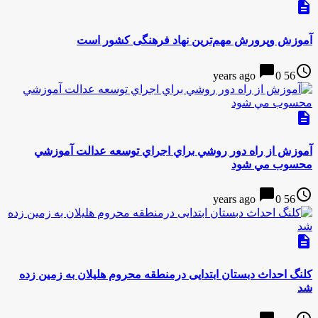
description
آموزش وپرورش مهم‌ترین نهاد فرهنگی کشور است
chat_bubble
access_time
0
56 years ago
description
آموزش از راه دور روشي براي اجراي توسعه عدالت آموزشي
محسوب مي شود
chat_bubble
access_time
0
56 years ago
description
کلنگ احداث دبستان ابتدایی درمنطقه محروم هلیلان به زمين زده
شد