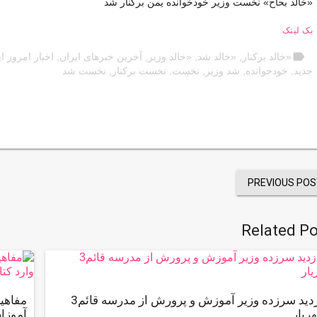
«خالد بحاح» نخست وزیر خودخوانده یمن برکنار شد
بک لینک
label
«خالد برکنار
,
«خالد شد
,
«خالد وزیر
,
آخرین خبرهای ایران
,
اخبار امروز ا
جدید
,
خودخوانده
,
شد وزیر
,
نخست
,
نخست برکنار
,
نخست شد
PREVIOUS POS
Related Po
بازديد سرزده وزير آموزش و پرورش از مدرسه قائم3
مفاهی
ريار
آموزا