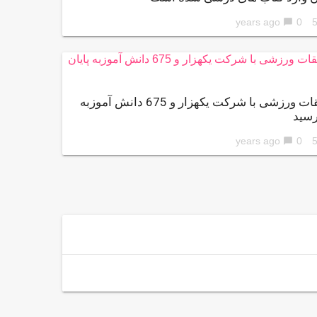
0
56 ye
chat_bubble
مسابقات ورزشی با شرکت یکهزار و 675 دانش آموزبه
رسید
0
56 ye
chat_bubble