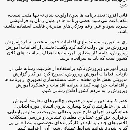
شود.
فاني افزود: تعدد برنامه ها بدون اولويت بندي نه تنها مثبت نيست،
بلكه باعث مي شود بعضي برنامه ها در طول زمان به فراموشي
سپرده شود و علي رغم ويژگي هاي مديريتي قابليت استفاده نداشته
باشد.
وي به تدوين و مستندسازي اقدامات جديدو منحصر به فرد آموزش
وپرورش در اين دولت تأكيد كرد وگفت: بخشي از اقدامات آموزش
وپرورش، ادامه كار مطابق با برنامه ها، اهداف سياست هاي كلان
كشور است كه بايد به سرانجام برسد.
وزير آموزش وپرورش تأكيد براستفاده از ظرفيت رسانه ملي در
بازتاب اقدامات آموزش وپرورش، تصريح كرد: در كنار گزارش
مديريتي بخش هاي مختلف، حتماً مستندسازي تصويري از برنامه ها
و اقدامات خود تهيه كنيد تا بتوانيم اقدامات و عملكرد آموزش
وپرورش را به مردم كشور اطلاع رساني كنيم.
عضو كابينه تدبير واميد درخصوص چالش هاي معاونت آموزش
ابتدايي، خاطرنشان كرد: بهسازي نيروي انساني دوره ابتدايي ،
هماهنگي در اجراي طرح تدبير و تعالي مديريت در مدارس ابتدايي،
برقراري حق كوچ عشايري معلمان عشايري و بررسي مشكلات
كلاس هاي چند پايه بايد در كارگروه هاي تخصصي و مطالعاتي پي
گيري شود تا بتوانيم شرايط عملياتي شدن آن را فراهم كنيم.