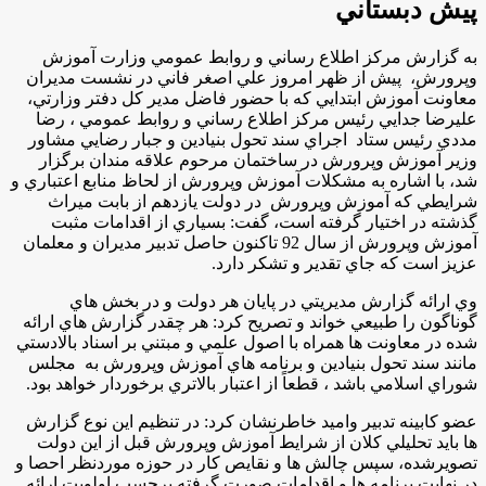
پيش دبستاني
به گزارش مركز اطلاع رساني و روابط عمومي وزارت آموزش
وپرورش، پيش از ظهر امروز علي اصغر فاني در نشست مديران
معاونت آموزش ابتدايي كه با حضور فاضل مدير كل دفتر وزارتي،
عليرضا جدايي رئيس مركز اطلاع رساني و روابط عمومي ، رضا
مددي رئيس ستاد اجراي سند تحول بنيادين و جبار رضايي مشاور
وزير آموزش وپرورش در ساختمان مرحوم علاقه مندان برگزار
شد، با اشاره به مشكلات آموزش وپرورش از لحاظ منابع اعتباري و
شرايطي كه آموزش وپرورش در دولت يازدهم از بابت ميراث
گذشته در اختيار گرفته است، گفت: بسياري از اقدامات مثبت
آموزش وپرورش از سال 92 تاكنون حاصل تدبير مديران و معلمان
عزيز است كه جاي تقدير و تشكر دارد.
وي ارائه گزارش مديريتي در پايان هر دولت و در بخش هاي
گوناگون را طبيعي خواند و تصريح كرد: هر چقدر گزارش هاي ارائه
شده در معاونت ها همراه با اصول علمي و مبتني بر اسناد بالادستي
مانند سند تحول بنيادين و برنامه هاي آموزش وپرورش به مجلس
شوراي اسلامي باشد ، قطعاً از اعتبار بالاتري برخوردار خواهد بود.
عضو كابينه تدبير واميد خاطرنشان كرد: در تنظيم اين نوع گزارش
ها بايد تحليلي كلان از شرايط آموزش وپرورش قبل از اين دولت
تصويرشده، سپس چالش ها و نقايص كار در حوزه موردنظر احصا و
در نهايت برنامه ها و اقدامات صورت گرفته برحسب اولويت ارائه