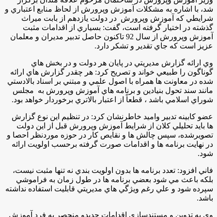
شد، با اشاره به مشكلات آموزش وپرورش از لحاظ منابع اعتباري و
شرايطي كه آموزش وپرورش در دولت يازدهم از بابت ميراث
گذشته در اختيار گرفته است، گفت: بسياري از اقدامات مثبت
آموزش وپرورش از سال 92 تاكنون حاصل تدبير مديران و معلمان
عزيز است كه جاي تقدير و تشكر دارد.
وي ارائه گزارش مديريتي در پايان هر دولت و در بخش هاي
گوناگون را طبيعي خواند و تصريح كرد: هر چقدر گزارش هاي ارائه
شده در معاونت ها همراه با اصول علمي و مبتني بر اسناد بالادستي
مانند سند تحول بنيادين و برنامه هاي آموزش وپرورش به مجلس
شوراي اسلامي باشد ، قطعاً از اعتبار بالاتري برخوردار خواهد بود.
عضو كابينه تدبير واميد خاطرنشان كرد: در تنظيم اين نوع گزارش
ها بايد تحليلي كلان از شرايط آموزش وپرورش قبل از اين دولت
تصويرشده، سپس چالش ها و نقايص كار در حوزه موردنظر احصا و
در نهايت برنامه ها و اقدامات صورت گرفته برحسب اولويت ارائه
شود.
فاني افزود: تعدد برنامه ها بدون اولويت بندي نه تنها مثبت نيست،
بلكه باعث مي شود بعضي برنامه ها در طول زمان به فراموشي
سپرده شود و علي رغم ويژگي هاي مديريتي قابليت استفاده نداشته
باشد.
وي به تدوين و مستندسازي اقدامات جديدو منحصر به فرد آموزش