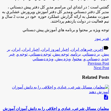
گفتني است ؛ در ابتداي اين مراسم مدير كل دفتر پيش دبستاني ،
مدير كل دفتر دبستاني ومدير كل دفتر آموزش وپرورش عشايري به
صورت مفصل به ارائه گزارش عملكرد حوزه خود در مدت 2 سال و
نيم فعاليت در دولت يازدهم پرداختند.
توجه ويژه بر محتوا و برنامه هاي آموزش پيش دبستاني
قدیر نیوز
label
آخرین خبرهای ایران
,
اخبار امروز ایران
,
اخبار ایران
,
ایران
,
بر
پيش
,
بر دبستاني
,
برنامه
,
توجه پيش
,
توجه دبستاني
,
توجه و
,
خبر
جدید
,
دبستاني و
,
محتوا
,
ويژه پيش
,
ويژه دبستاني
Previous Post
Next Post
Related Posts
description
معلمان مسائل شرعی، عبادی و اخلاقی را به دانش آموزان آموزش