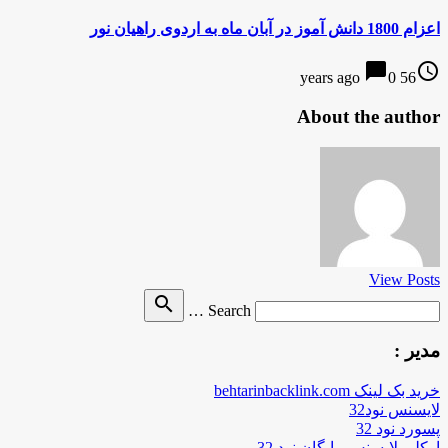
اعزام 1800 دانش آموز در آبان ماه به اردوی راهیان نور
chat_bubble
access_time
0
56 years ago
About the author
View Posts
Search
search
Search …
for
مدیر :
خرید بک لینک behtarinbacklink.com
لایسنس نود32
پسورد نود 32
اوکلی لایسنس رایگان نود 32