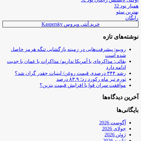
همیار نود 32
بهترین سئو
رایگان
خرید آنتی ویروس Kaspersky
نوشته‌های تازه
روبیو: پیشرفت‌هایی در زمینه بازگشایی تنگه هرمز حاصل
شده است
بقائی: مذاکره‌ای با آمریکا نداریم/ مذاکرات با عمان با جدیت
ادامه دارد
رشد ۳۴۴ درصدی قیمت روغن/ لبنیات چقدر گران شد؟
تورم تیر ماه رکورد زد؛ ۸۳.۹ درصد
موافقت سران قوا با افزایش قیمت بنزین؟
آخرین دیدگاه‌ها
بایگانی‌ها
آگوست 2026
جولای 2026
ژوئن 2026
ژانویه 2026