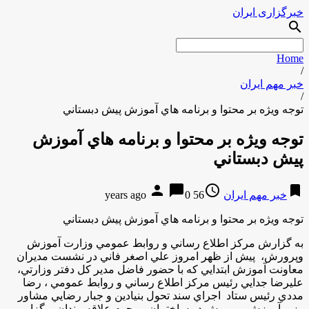
خبرگزاری ایران
search
Home
/
خبر مهم ایران
/
توجه ويژه بر محتوا و برنامه هاي آموزش پيش دبستاني
توجه ويژه بر محتوا و برنامه هاي آموزش
پيش دبستاني
person
chat_bubble
access_time
bookmark
خبر مهم ایران
56 years ago
0
توجه ويژه بر محتوا و برنامه هاي آموزش پيش دبستاني
به گزارش مركز اطلاع رساني و روابط عمومي وزارت آموزش
وپرورش، پيش از ظهر امروز علي اصغر فاني در نشست مديران
معاونت آموزش ابتدايي كه با حضور فاضل مدير كل دفتر وزارتي،
عليرضا جدايي رئيس مركز اطلاع رساني و روابط عمومي ، رضا
مددي رئيس ستاد اجراي سند تحول بنيادين و جبار رضايي مشاور
وزير آموزش وپرورش در ساختمان مرحوم علاقه مندان برگزار