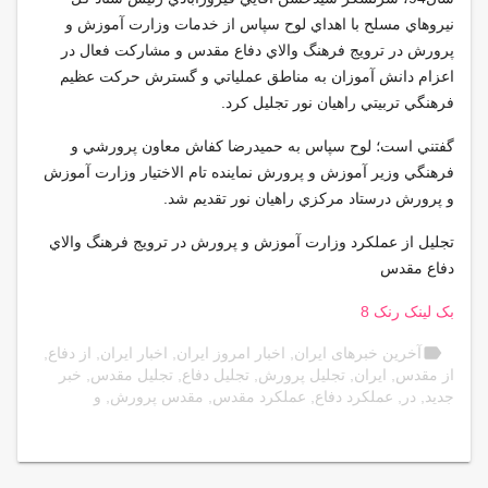
نيروهاي مسلح با اهداي لوح سپاس از خدمات وزارت آموزش و
پرورش در ترويج فرهنگ والاي دفاع مقدس و مشاركت فعال در
اعزام دانش آموزان به مناطق عملياتي و گسترش حركت عظيم
فرهنگي تربيتي راهيان نور تجليل كرد
.
گفتني است؛ لوح سپاس به حميدرضا كفاش معاون پرورشي و
فرهنگي وزير آموزش و پرورش نماينده تام الاختيار وزارت آموزش
و پرورش درستاد مركزي راهيان نور تقديم شد
.
تجليل از عملكرد وزارت آموزش و پرورش در ترويج فرهنگ والاي
دفاع مقدس
بک لینک رنک 8
label
آخرین خبرهای ایران
,
اخبار امروز ایران
,
اخبار ایران
,
از دفاع
,
از مقدس
,
ایران
,
تجليل پرورش
,
تجليل دفاع
,
تجليل مقدس
,
خبر
جدید
,
در
,
عملكرد دفاع
,
عملكرد مقدس
,
مقدس پرورش
,
و