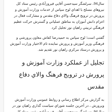
سال94، سرلشگر سيدحسن آقايي فيروزآبادي رئيس ستاد كل
نيروهاي مسلح با اهداي لوح سپاس از خدمات وزارت آموزش و
پرورش در ترويج فرهنگ والاي دفاع مقدس و مشاركت فعال در
اعزام دانش آموزان به مناطق عملياتي و گسترش حركت عظيم
فرهنگي تربيتي راهيان نور تجليل كرد
.
گفتني است؛ لوح سپاس به حميدرضا كفاش معاون پرورشي و
فرهنگي وزير آموزش و پرورش نماينده تام الاختيار وزارت آموزش
و پرورش درستاد مركزي راهيان نور تقديم شد
.
تجليل از عملكرد وزارت آموزش و
پرورش در ترويج فرهنگ والاي دفاع
مقدس
به گزارش مركز اطلاع رساني و روابط عمومي وزارت آموزش
وپرورش ، در آخرين جلسه شوراي سياست گذاري راهيان نور در
سال94، سرلشگر سيدحسن آقايي فيروزآبادي رئيس ستاد كل