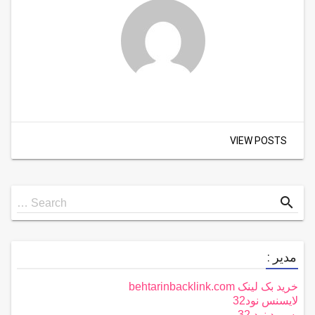
VIEW POSTS
Search
search
Search …
for
مدیر :
خرید بک لینک behtarinbacklink.com
لایسنس نود32
پسورد نود 32