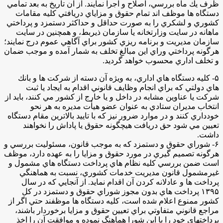
ظرف يك ماه بررسي، اصلاح و اجرا نمايند. از آن تاريخ به بعد تمامي
دستگاه ‌ها موظف اند تمام حقوق و مزاياي دريافتي كليه مقامات
كشوري و لشكري را به صورت حداقل و حداكثر دستمزد و پرداختي
ماهانه در سايت وزارتخانه يا سازمان ذيربط، و همچنين در سايت
سازمان مديريت و برنامه ريزي كشور براي آگاهي عموم درج نمايند؛
هرگونه پرداختي وراي اين مبالغ تخلف به شمار آمده و موجب ضمان
و تخلف اداري محسوب خواهد گرديد.
۵- كليه دستگاه هاي اداري، به ويژه آن دسته از شركت ‌ها و بانك
هاي دولتي كه براي انجام وظايف قانوني اقدام به ايجاد يا ثبت
شركت يا عناوين مشابه در داخل و يا خارج از كشور مي‌ كنند، بايد از
انتخاب مديران ستادي به عنوان عضو هيأت مديره به هر نحو
خودداري كنند و در موارد ضرور نيز كه با تاييد بالا‌ترين مقام دستگاه
تعيين مي‌ شود حق دريافت هيچگونه حقوق يا پاداش را نخواهند
داشت.
۶- شوراي حقوق و دستمزد كه به موجب قانون، مسئوليت بررسي و
هرگونه تصميم گيري در مورد حقوق و مزايا را به عهده دارد، موظف
است ضمن بررسي كليه نظام هاي پرداخت دستگاه هاي مشمول و
غيرمشمول قانون مديريت خدمات كشوري، نسبت به هماهنگي
پرداخت ‌ها و عادلانه كردن آن اقدام نمايد. از آنجايي كه در سال
۱۳۹۵ پرداخت هاي بدون مجوز شوراي حقوق و دستمزد در كل
كشور ممنوع اعلام شده است، كليه دستگاه ‌ها موظفند حتي اگر از
مراجع قانوني متفاوتي براي تعيين حقوق و مزايا برخوردار باشند،
پرداخت­هاي خود را با اين شورا هماهنگ نموده و موافقت آن را اخذ