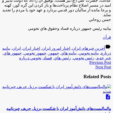
عدالت، حضرت علي (ع) نيز هست، توفيق آن را داد كه دولت تدبير و
اميد در مسير اصلاح نظام پرداخت­‌ها و باز كردن اين گره كور، كهنه
و برجا مانده از ساليان دور قدمي بردارد و عهد خود با مردم را تجديد
نمايد.
حسن روحاني
بيانيه رئيس جمهور درباره فساد وحقوق هاي نجومي
قرآن
label
آخرین خبرهای ایران
,
اخبار امروز ایران
,
اخبار ایران
,
ایران
,
بيانيه
درباره
,
بيانيه نجومي
,
بيانيه هاي
,
جمهور
,
جمهور نجومي
,
جمهور هاي
,
خبر جدید
,
رئيس نجومي
,
رئيس هاي
,
فساد
,
نجومي درباره
Previous Post
Next Post
Related Posts
description
والیبالیست‌های دانش‌آموز ایران با شکست برزیل حریف چین‌تایپه