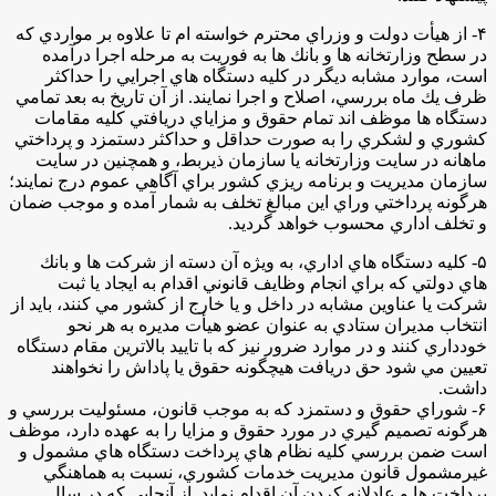
۴- از هيأت دولت و وزراي محترم خواسته ام تا علاوه بر مواردي كه
در سطح وزارتخانه ها و بانك ها به فوريت به مرحله اجرا درآمده
است، موارد مشابه ديگر در كليه دستگاه هاي اجرايي را حداكثر
ظرف يك ماه بررسي، اصلاح و اجرا نمايند. از آن تاريخ به بعد تمامي
دستگاه ‌ها موظف اند تمام حقوق و مزاياي دريافتي كليه مقامات
كشوري و لشكري را به صورت حداقل و حداكثر دستمزد و پرداختي
ماهانه در سايت وزارتخانه يا سازمان ذيربط، و همچنين در سايت
سازمان مديريت و برنامه ريزي كشور براي آگاهي عموم درج نمايند؛
هرگونه پرداختي وراي اين مبالغ تخلف به شمار آمده و موجب ضمان
و تخلف اداري محسوب خواهد گرديد.
۵- كليه دستگاه هاي اداري، به ويژه آن دسته از شركت ‌ها و بانك
هاي دولتي كه براي انجام وظايف قانوني اقدام به ايجاد يا ثبت
شركت يا عناوين مشابه در داخل و يا خارج از كشور مي‌ كنند، بايد از
انتخاب مديران ستادي به عنوان عضو هيأت مديره به هر نحو
خودداري كنند و در موارد ضرور نيز كه با تاييد بالا‌ترين مقام دستگاه
تعيين مي‌ شود حق دريافت هيچگونه حقوق يا پاداش را نخواهند
داشت.
۶- شوراي حقوق و دستمزد كه به موجب قانون، مسئوليت بررسي و
هرگونه تصميم گيري در مورد حقوق و مزايا را به عهده دارد، موظف
است ضمن بررسي كليه نظام هاي پرداخت دستگاه هاي مشمول و
غيرمشمول قانون مديريت خدمات كشوري، نسبت به هماهنگي
پرداخت ‌ها و عادلانه كردن آن اقدام نمايد. از آنجايي كه در سال