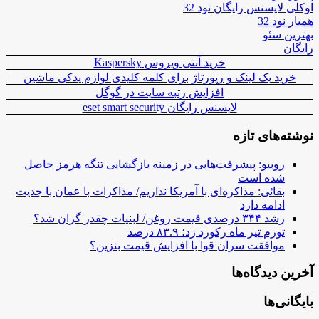
اوکلی لایسنس رایگان نود 32
همیار نود 32
بهترین سئو
رایگان
خرید آنتی ویروس Kaspersky
خرید بک لینک و رپورتاژ برای کلمه کلیدی لوازم یدکی ماشین
افزایش رتبه سایت در گوگل
لایسنس رایگان eset smart security
نوشته‌های تازه
روبیو: پیشرفت‌هایی در زمینه بازگشایی تنگه هرمز حاصل
شده است
بقائی: مذاکره‌ای با آمریکا نداریم/ مذاکرات با عمان با جدیت
ادامه دارد
رشد ۳۴۴ درصدی قیمت روغن/ لبنیات چقدر گران شد؟
تورم تیر ماه رکورد زد؛ ۸۳.۹ درصد
موافقت سران قوا با افزایش قیمت بنزین؟
آخرین دیدگاه‌ها
بایگانی‌ها