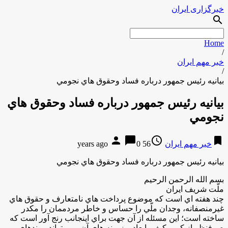
خبرگزاری ایران
search
Home
/
خبر مهم ایران
/
بيانيه رئيس جمهور درباره فساد وحقوق هاي نجومي
بيانيه رئيس جمهور درباره فساد وحقوق هاي
نجومي
person
chat_bubble
access_time
bookmark
خبر مهم ایران
56 years ago
0
بيانيه رئيس جمهور درباره فساد وحقوق هاي نجومي
بسم الله الرحمن الرحيم
ملّت شريف ايران
چند هفته اي است كه موضوع پرداخت هاي نامتعارف و حقوق هاي
غيرمنصفانه، وجدان ملّي را حساس و خاطر مردممان را مكدر
ساخته است؛ اين مسئله از ‌آن جهت براي اينجانب رنج آور است كه
صرفنظر از كم و كِيف، ابعاد و زمينه ‌هاي آن، مي تواند پيوندهاي