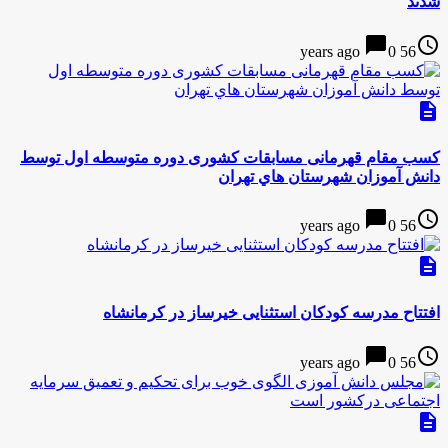
شدند
chat_bubble
access_time
0
56 years ago
description
كسب مقام قهرمانی مسابقات کشوری دوره متوسطه اول توسط
دانش آموزان شهرستان هاي تهران
chat_bubble
access_time
0
56 years ago
description
افتتاح مدرسه کودکان استثنایی خيرساز در کرمانشاه
chat_bubble
access_time
0
56 years ago
description