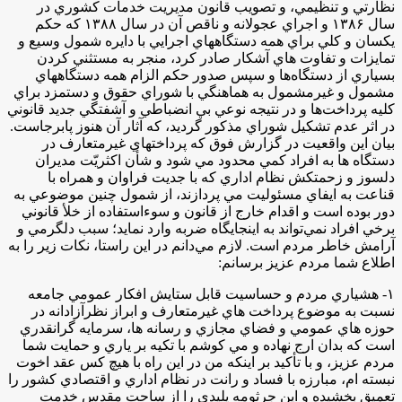
نظارتي و تنظيمي، و تصويب قانون مديريت خدمات كشوري در
سال ۱۳۸۶ و اجراي عجولانه و ناقص آن در سال ۱۳۸۸ كه حكم
يكسان و كلي براي همه دستگاه­هاي اجرايي با دايره شمول وسيع و
تمايزات و تفاوت هاي آشكار صادر كرد، منجر به مستثني كردن
بسياري از دستگاه­‌ها و سپس صدور حكم الزام همه دستگاه­هاي
مشمول و غيرمشمول به هماهنگي با شوراي حقوق و دستمزد براي
كليه پرداخت­‌ها و در نتيجه نوعي بي‌ انضباطي و آشفتگي جديد قانوني
در اثر عدم تشكيل شوراي مذكور گرديد، كه آثار آن هنوز پابرجاست.
بيان اين واقعيت در گزارش فوق كه پرداخت­هاي غيرمتعارف در
دستگاه ‌ها به افراد كمي محدود مي شود و شأن اكثريّت مديران
دلسوز و زحمتكش نظام اداري كه با جديت فراوان و همراه با
قناعت به ايفاي مسئوليت مي پردازند، از شمول چنين موضوعي به
دور بوده است و اقدام خارج از قانون و سوءاستفاده از خلأ قانوني
برخي افراد نمي‌­تواند به اينجايگاه ضربه وارد نمايد؛ سبب دلگرمي و
آرامش خاطر مردم است. لازم مي‌­دانم در اين راستا، نكات زير را به
اطلاع شما مردم عزيز برسانم:
۱- هشياري مردم و حساسيت قابل ستايش افكار عمومي جامعه
نسبت به موضوع پرداخت هاي غيرمتعارف و ابراز نظرآزادانه در
حوزه هاي عمومي و فضاي مجازي و رسانه ‌ها، سرمايه گرانقدري
است كه بدان ارج نهاده و مي كوشم با تكيه بر ياري و حمايت شما
مردم عزيز، و با تأكيد بر اينكه من در اين راه با هيچ كس عقد اخوت
نبسته ام، مبارزه با فساد و رانت در نظام اداري و اقتصادي كشور را
تعميق بخشيده و اين جرثومه پليدي را از ساحت مقدس خدمت