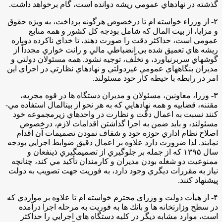
گذشته در نهادهاي عمومي ريشه دوانده است، گام برخواهد داشت.
۲- از وزراء خواسته ‌ام تا درخصوص هرگونه پرداخت، به ويژه حقوق
و مزايا، از بيت المال كه شامل بودجه كل كشور و همه منابع
عمومي است، حداكثر دقت را صورت دهند، تا خداي ناكرده دوباره
ريشه هاي تعميق شده بي انضباطي مالي و رانت خواري مجدداً از
گوشه­اي سربرنياورد، و تخلّف، توجيه نشود. همه مسئولان دولتي و
مديران بنگاه­هاي عمومي غيردولتي و نهادهاي نظارتي در اجراي اين
امر در رابطه با حيطه كار خود مسئولند.
۳- وزرا، معاونين، مسئولان و مديران دستگاه ها در قوه مجريه،
مقننه، قضاييه و همه نهادهايي كه به هر نحو از بيت­المال استفاده مي‌­
كنند نسبت به اعمال دقّت و نظارت در واحدهاي زيرمجموعه خود
مسئولند، و بايد ضمن به اجرا گذاشتن اقدامات لازم، درخصوص
اصلاح نظام اداري حوزه خود و شفاف نمودن تصميمات آن اقدام
نمايند. لذا ضرورت دارد علاوه بر اعمال دقيق ضوابط اجرايي بودجه
سال ۱۳۹۵ كه از جمله بر جلوگيري از تصميم­گيري ذينفعان و
ممنوعيت دو شغله بودن مديران و كارمندان تأكيد مي‌ كند، چنانچه
نياز به مقررات ديگري وجود دارد، به فوريت جهت تصويب به دولت
پيشنهاد كنند.
۴- از هيأت دولت و وزراي محترم خواسته ام تا علاوه بر مواردي كه
در سطح وزارتخانه ها و بانك ها به فوريت به مرحله اجرا درآمده
است، موارد مشابه ديگر در كليه دستگاه هاي اجرايي را حداكثر