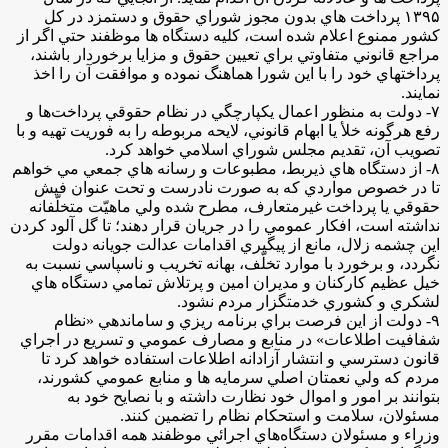
۱۳۹۵ پرداخت هاي بدون مجوز شوراي حقوق و دستمزد در كل
كشور ممنوع اعلام شده است، كليه دستگاه ‌ها موظفند حتي اگر از
مراجع قانوني متفاوتي براي تعيين حقوق و مزايا برخوردار باشند،
پرداخت­هاي خود را با اين شورا هماهنگ نموده و موافقت آن را اخذ
نمايند.
۷- دولت به منظور اعمال يكپارچگي در نظام حقوقي پرداخت­‌ها و
رفع هرگونه خلأ يا ابهام قانوني، لايحه مربوطه را به فوريت تهيه و با
تصويب آن، تقديم مجلس شوراي اسلامي خواهد كرد.
۸- از دستگاه هاي ذيربط، مطبوعات و رسانه هاي جمعي مي خواهم
تا در خصوص مواردي كه به صورت نادرست و تحت عنوان فيش
حقوقي يا پرداخت غيرمتعارف، مطرح شده ولي ماهيّت متخلّفانه
نداشته است، افكار عمومي را در جريان قرار دهند؛ تا گل آلود كردن
اين چشمه زلال، مانع از پيگيري اقدامات عدالت جويانه دولت
نگردد، و برخورد با موارد تخلّف، بهانه تخريب و ناسپاسي نسبت به
خيل عظيم كاركنان و مديران امين و پرتلاش تمامي دستگاه هاي
لشكري و كشوري خدمتگزار مردم نشود.
۹- دولت از اين فرصت براي برنامه ريزي و ساماندهي «نظام
شفافيت اطلاعات» در منابع و مصارف عمومي و تسريع در اجراي
قانون دسترسي و انتشار آزادانه اطلاعات استفاده خواهد كرد تا
مردم كه ولي نعمتان اصلي سرمايه ها و منابع عمومي كشورند،
بتوانند بر امور و اموال خود نظارت داشته و با نصايح خود به
مسئولان، سلامت و استحكام نظام را تضمين كنند.
وزراء و مسئولان دستگاه‌هاي اجرائي موظفند همه اقدامات مقرر