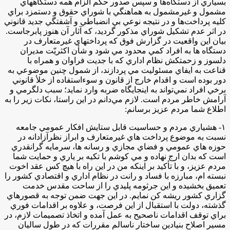
بسياري از دستگاه­‌ها و سپس صدور حكم الزام همه دستگاه­هاي
مشمول و غيرمشمول به هماهنگي با شوراي حقوق و دستمزد براي
كليه پرداخت­‌ها و در نتيجه نوعي بي‌ انضباطي و آشفتگي جديد قانوني
در اثر عدم تشكيل شوراي مذكور گرديد، كه آثار آن هنوز پابرجاست.
بيان اين واقعيت در گزارش فوق كه پرداخت­هاي غيرمتعارف در
دستگاه ‌ها به افراد كمي محدود مي شود و شأن اكثريّت مديران
دلسوز و زحمتكش نظام اداري كه با جديت فراوان و همراه با
قناعت به ايفاي مسئوليت مي پردازند، از شمول چنين موضوعي به
دور بوده است و اقدام خارج از قانون و سوءاستفاده از خلأ قانوني
برخي افراد نمي‌­تواند به اينجايگاه ضربه وارد نمايد؛ سبب دلگرمي و
آرامش خاطر مردم است. لازم مي‌­دانم در اين راستا، نكات زير را به
اطلاع شما مردم عزيز برسانم:
۱- هشياري مردم و حساسيت قابل ستايش افكار عمومي جامعه
نسبت به موضوع پرداخت هاي غيرمتعارف و ابراز نظرآزادانه در
حوزه هاي عمومي و فضاي مجازي و رسانه ‌ها، سرمايه گرانقدري
است كه بدان ارج نهاده و مي كوشم با تكيه بر ياري و حمايت شما
مردم عزيز، و با تأكيد بر اينكه من در اين راه با هيچ كس عقد اخوت
نبسته ام، مبارزه با فساد و رانت در نظام اداري و اقتصادي كشور را
تعميق بخشيده و اين جرثومه پليدي را از ساحت مقدس خدمت
گزاري كشور ريشه كن نمايم. در اين جهت ضمن توجه به قصورهاي
گذشته، دولت با استقبال از اين فرصت، و علاوه بر اقدامات فوري
براي توقف اقدامات ناصحيح به عمل آمده و اتخاذ تصميمات لازم، در
مسير اصلاح بنيادين ساختار ناسالم مقررات كه در طول ساليان