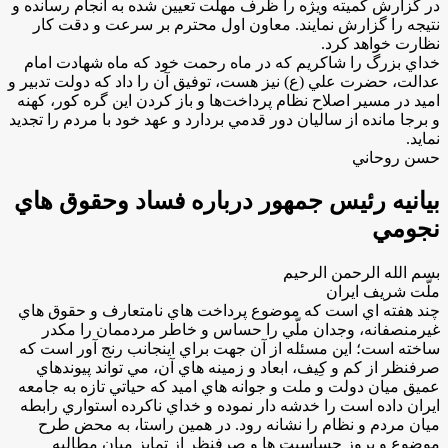
در گزارش كميته ويژه را ظرف مهلت تعيين شده به انجام رسانده و
نتيجه را گزارش نمايند. معاون اول محترم بر سرعت و دقت كار
نظارت خواهد كرد.
خداي بزرگ را شاكريم كه در ماه رحمت خود كه ماه شهادت امام
عدالت، حضرت علي (ع) نيز هست، توفيق آن را داد كه دولت تدبير و
اميد در مسير اصلاح نظام پرداخت­‌ها و باز كردن اين گره كور، كهنه
و برجا مانده از ساليان دور قدمي بردارد و عهد خود با مردم را تجديد
نمايد.
حسن روحاني
بيانيه رئيس جمهور درباره فساد وحقوق هاي
نجومي
بسم الله الرحمن الرحيم
ملّت شريف ايران
چند هفته اي است كه موضوع پرداخت هاي نامتعارف و حقوق هاي
غيرمنصفانه، وجدان ملّي را حساس و خاطر مردممان را مكدر
ساخته است؛ اين مسئله از ‌آن جهت براي اينجانب رنج آور است كه
صرفنظر از كم و كِيف، ابعاد و زمينه ‌هاي آن، مي تواند پيوندهاي
عميق ميان دولت و ملت و جوانه هاي اميد كه حياتي تازه به جامعه
ايران داده است را خدشه دار نموده و خداي ناكرده استواري رابطه
ميان مردم و نظام را نشانه رود. در همين راستا، به محض طرح
موضوع و بروز حساسيت ‌ها و صرفنظر از تمايز ميان مطالبه