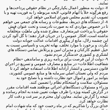
نمايند.
۷- دولت به منظور اعمال يكپارچگي در نظام حقوقي پرداخت­‌ها و
رفع هرگونه خلأ يا ابهام قانوني، لايحه مربوطه را به فوريت تهيه و با
تصويب آن، تقديم مجلس شوراي اسلامي خواهد كرد.
۸- از دستگاه هاي ذيربط، مطبوعات و رسانه هاي جمعي مي خواهم
تا در خصوص مواردي كه به صورت نادرست و تحت عنوان فيش
حقوقي يا پرداخت غيرمتعارف، مطرح شده ولي ماهيّت متخلّفانه
نداشته است، افكار عمومي را در جريان قرار دهند؛ تا گل آلود كردن
اين چشمه زلال، مانع از پيگيري اقدامات عدالت جويانه دولت
نگردد، و برخورد با موارد تخلّف، بهانه تخريب و ناسپاسي نسبت به
خيل عظيم كاركنان و مديران امين و پرتلاش تمامي دستگاه هاي
لشكري و كشوري خدمتگزار مردم نشود.
۹- دولت از اين فرصت براي برنامه ريزي و ساماندهي «نظام
شفافيت اطلاعات» در منابع و مصارف عمومي و تسريع در اجراي
قانون دسترسي و انتشار آزادانه اطلاعات استفاده خواهد كرد تا
مردم كه ولي نعمتان اصلي سرمايه ها و منابع عمومي كشورند،
بتوانند بر امور و اموال خود نظارت داشته و با نصايح خود به
مسئولان، سلامت و استحكام نظام را تضمين كنند.
وزراء و مسئولان دستگاه‌هاي اجرائي موظفند همه اقدامات مقرر
در گزارش كميته ويژه را ظرف مهلت تعيين شده به انجام رسانده و
نتيجه را گزارش نمايند. معاون اول محترم بر سرعت و دقت كار
نظارت خواهد كرد.
خداي بزرگ را شاكريم كه در ماه رحمت خود كه ماه شهادت امام