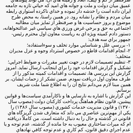
عميق ميان دولت و ملت و جوانه هاي اميد كه حياتي تازه به جامعه
ايران داده است را خدشه دار نموده و خداي ناكرده استواري رابطه
ميان مردم و نظام را نشانه رود. در همين راستا، به محض طرح
موضوع و بروز حساسيت ‌ها و صرفنظر از تمايز ميان مطالبه
اجتماعي به حق و برخي غرض ورزي هاي سياسي غير عدالت­خواهانه،
دستور دادم كميته ويژه اي به رياست معاون اول محترم رئيس­
جمهور براي سه هدف:
۱- بررسي علل و شناسايي موارد تخلف و سوءاستفاده؛
۲- انجام اقدامات قاطع در خصوص استرداد وجوه و عزل مديران
متخلف؛
۳- تنظيم تصميمات لازم در جهت تغيير مقررات و ضوابط اجرايي؛
تشكيل و گزارش اقدامات خود را براي اينجانب ارسال نمايد. امروز
گزارش اين بررسي ‌ها، تصميمات و اقدامات كميته مذكور را از
طرف معاون اول دريافت نمودم. ضمن تشكر از زحمات ايشان، بر
همين مبنا لازم مي‌دانم نتايج آن را به اطلاع شما ملت شريف
برسانم.
اين گزارش با اشاره به نارسايي ­‌ها و ناكارآمدي سياست­‌ها و قوانين
پيشين، قانون نظام هماهنگ پرداخت كاركنان دولت (مصوب سال
۱۳۷۰) و قانون مديريت خدمات كشوري (مصوب سال ۱۳۸۶) را
يكي از مهم‌ترين عناصري مي‌ داند كه متعارف شدن گريزگاه ­هاي
قانوني در گذشته و حال را به دنبال داشته است. من كاملاً دريافته
‌ام كه ميراث ساختاري معيوب به جا مانده از گذشته، عدم توجه و يا
عدم اجراي دقيق قانون، كم كاري و عدم توجه كافي نهادهاي