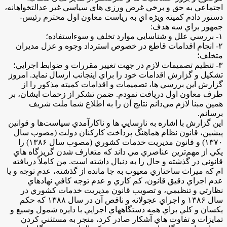
اجتماعي به حق و برخي غرض ورزي هاي سياسي غير عدالت­خواهانه،
دستور دادم كميته ويژه اي به رياست معاون اول محترم رئيس­
جمهور براي سه هدف:
۱- بررسي علل و شناسايي موارد تخلف و سوءاستفاده؛
۲- انجام اقدامات قاطع در خصوص استرداد وجوه و عزل مديران
متخلف؛
۳- تنظيم تصميمات لازم در جهت تغيير مقررات و ضوابط اجرايي؛
تشكيل و گزارش اقدامات خود را براي اينجانب ارسال نمايد. امروز
گزارش اين بررسي ‌ها، تصميمات و اقدامات كميته مذكور را از
طرف معاون اول دريافت نمودم. ضمن تشكر از زحمات ايشان، بر
همين مبنا لازم مي‌دانم نتايج آن را به اطلاع شما ملت شريف
برسانم.
اين گزارش با اشاره به نارسايي ­‌ها و ناكارآمدي سياست­‌ها و قوانين
پيشين، قانون نظام هماهنگ پرداخت كاركنان دولت (مصوب سال
۱۳۷۰) و قانون مديريت خدمات كشوري (مصوب سال ۱۳۸۶) را
يكي از مهم‌ترين عناصري مي‌ داند كه متعارف شدن گريزگاه ­هاي
قانوني در گذشته و حال را به دنبال داشته است. من كاملاً دريافته
‌ام كه ميراث ساختاري معيوب به جا مانده از گذشته، عدم توجه و يا
عدم اجراي دقيق قانون، كم كاري و عدم توجه كافي نهادهاي
نظارتي و تنظيمي، و تصويب قانون مديريت خدمات كشوري در
سال ۱۳۸۶ و اجراي عجولانه و ناقص آن در سال ۱۳۸۸ كه حكم
يكسان و كلي براي همه دستگاه­هاي اجرايي با دايره شمول وسيع و
تمايزات و تفاوت هاي آشكار صادر كرد، منجر به مستثني كردن