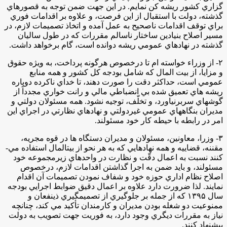
گزاري كشور ريشه كن نمايم. در اين جهت ضمن توجه به قصورهاي
گذشته، دولت با استقبال از اين فرصت، و علاوه بر اقدامات فوري
براي توقف اقدامات ناصحيح به عمل آمده و اتخاذ تصميمات لازم، در
مسير اصلاح بنيادين ساختار ناسالم مقررات كه در طول ساليان
گذشته در نهادهاي عمومي ريشه دوانده است، گام برخواهد داشت.
۲- از وزراء خواسته ‌ام تا درخصوص هرگونه پرداخت، به ويژه حقوق
و مزايا، از بيت المال كه شامل بودجه كل كشور و همه منابع
عمومي است، حداكثر دقت را صورت دهند، تا خداي ناكرده دوباره
ريشه هاي تعميق شده بي انضباطي مالي و رانت خواري مجدداً از
گوشه­اي سربرنياورد، و تخلّف، توجيه نشود. همه مسئولان دولتي و
مديران بنگاه­هاي عمومي غيردولتي و نهادهاي نظارتي در اجراي اين
امر در رابطه با حيطه كار خود مسئولند.
۳- وزرا، معاونين، مسئولان و مديران دستگاه ها در قوه مجريه،
مقننه، قضاييه و همه نهادهايي كه به هر نحو از بيت­المال استفاده مي‌­
كنند نسبت به اعمال دقّت و نظارت در واحدهاي زيرمجموعه خود
مسئولند، و بايد ضمن به اجرا گذاشتن اقدامات لازم، درخصوص
اصلاح نظام اداري حوزه خود و شفاف نمودن تصميمات آن اقدام
نمايند. لذا ضرورت دارد علاوه بر اعمال دقيق ضوابط اجرايي بودجه
سال ۱۳۹۵ كه از جمله بر جلوگيري از تصميم­گيري ذينفعان و
ممنوعيت دو شغله بودن مديران و كارمندان تأكيد مي‌ كند، چنانچه
نياز به مقررات ديگري وجود دارد، به فوريت جهت تصويب به دولت
پيشنهاد كنند.