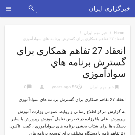
search
خبرگزاری ایران

Home
/
خبر مهم ایران
/
انعقاد 27 تفاهم همكاري براي گسترش برنامه هاي سوادآموزي
انعقاد 27 تفاهم همكاري براي
گسترش برنامه هاي
سوادآموزي
chat_bubble
person
access_time
bookmark
خبر مهم ایران
56 years ago
0
انعقاد 27 تفاهم همكاري براي گسترش برنامه هاي سوادآموزي
به گزارش مركز اطلاع رساني و روابط عمومي وزارت آموزش
وپرورش، علي باقرزاده درخصوص تعامل آموزش وپرورش با ساير
دستگاه ها براي شتاب بخشي برنامه هاي سوادآموزي ، گفت: تاكنون
27 تفاهم نامه با دستگاه مختلف براي توسعه برنامه هاي