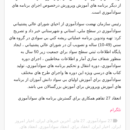
از ديگر برنامه هاي آموزش وپرورش درخصوص اجراي برنامه هاي
سوادآموزي است
.
رئيس سازمان نهضت سوادآموزي از احياي شوراي عالي پشتيباني
سوادآموزي در سطح ملي، استاني و شهرستاني خبر داد و تصريح
كرد: تهيه وتدوين برنامه عملياتي ريشه كني بي سوادي در گروه هاي
سني (49-10) ساله و تصويب آن در شوراي عالي پشتيباني ، ايجاد
پايگاه اطلاعات ثبتي سطح سواد براي جمعيت زير 50 سال به
منظور شفاف سازي آمار و اطلاعات مخاطبين ، اجراي دوره
سوادآموزي، دوره انتقال و تحكيم برنامه هاي سوادآموزي، توليد
كتاب هاي درسي ويژه اين دوره ها واجراي طرح هاي مختلف
سوادآموزي براي آموزش اولياي بي سواد دانش آموزان از برنامه
هاي آموزش وپرورش براي آموزش بزرگسالان مي باشد.
انعقاد 27 تفاهم همكاري براي گسترش برنامه هاي سوادآموزي
تلگرام
label
27 سوادآموزي
,
27 هاي
,
آخرین خبرهای ایران
,
اخبار امروز
ایران
,
اخبار ایران
,
انعقاد براي
,
انعقاد سوادآموزي
,
انعقاد هاي
,