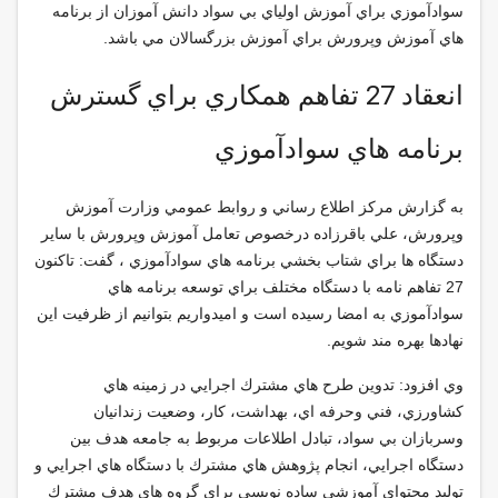
سوادآموزي براي آموزش اولياي بي سواد دانش آموزان از برنامه
هاي آموزش وپرورش براي آموزش بزرگسالان مي باشد.
انعقاد 27 تفاهم همكاري براي گسترش
برنامه هاي سوادآموزي
به گزارش مركز اطلاع رساني و روابط عمومي وزارت آموزش
وپرورش، علي باقرزاده درخصوص تعامل آموزش وپرورش با ساير
دستگاه ها براي شتاب بخشي برنامه هاي سوادآموزي ، گفت: تاكنون
27 تفاهم نامه با دستگاه مختلف براي توسعه برنامه هاي
سوادآموزي به امضا رسيده است و اميدواريم بتوانيم از ظرفيت اين
نهادها بهره مند شويم
.
وي افزود: تدوين طرح هاي مشترك اجرايي در زمينه هاي
كشاورزي، فني وحرفه اي، بهداشت، كار، وضعيت زندانيان
وسربازان بي سواد، تبادل اطلاعات مربوط به جامعه هدف بين
دستگاه اجرايي، انجام پژوهش هاي مشترك با دستگاه هاي اجرايي و
توليد محتواي آموزشي ساده نويسي براي گروه هاي هدف مشترك