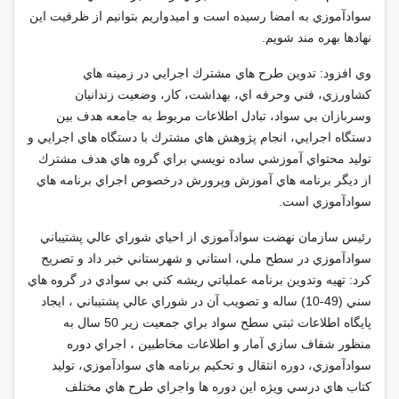
سوادآموزي به امضا رسيده است و اميدواريم بتوانيم از ظرفيت اين
نهادها بهره مند شويم
.
وي افزود: تدوين طرح هاي مشترك اجرايي در زمينه هاي
كشاورزي، فني وحرفه اي، بهداشت، كار، وضعيت زندانيان
وسربازان بي سواد، تبادل اطلاعات مربوط به جامعه هدف بين
دستگاه اجرايي، انجام پژوهش هاي مشترك با دستگاه هاي اجرايي و
توليد محتواي آموزشي ساده نويسي براي گروه هاي هدف مشترك
از ديگر برنامه هاي آموزش وپرورش درخصوص اجراي برنامه هاي
سوادآموزي است
.
رئيس سازمان نهضت سوادآموزي از احياي شوراي عالي پشتيباني
سوادآموزي در سطح ملي، استاني و شهرستاني خبر داد و تصريح
كرد: تهيه وتدوين برنامه عملياتي ريشه كني بي سوادي در گروه هاي
سني (49-10) ساله و تصويب آن در شوراي عالي پشتيباني ، ايجاد
پايگاه اطلاعات ثبتي سطح سواد براي جمعيت زير 50 سال به
منظور شفاف سازي آمار و اطلاعات مخاطبين ، اجراي دوره
سوادآموزي، دوره انتقال و تحكيم برنامه هاي سوادآموزي، توليد
كتاب هاي درسي ويژه اين دوره ها واجراي طرح هاي مختلف