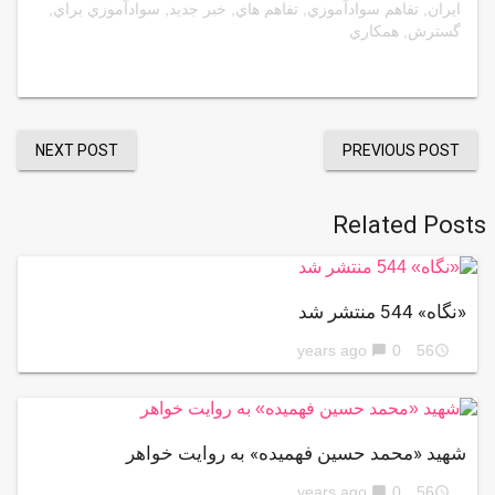
ایران
,
تفاهم سوادآموزي
,
تفاهم هاي
,
خبر جدید
,
سوادآموزي براي
,
گسترش
,
همكاري
NEXT POST
PREVIOUS POST
Related Posts
«نگاه» 544 منتشر شد
0
56 years ago
chat_bubble
access_time
شهید «محمد حسین فهمیده» به روایت خواهر
0
56 years ago
chat_bubble
access_time