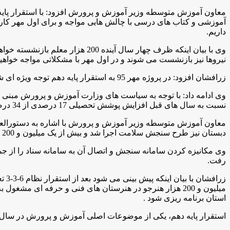
معاون آموزش متوسطه وزير آموزش و پرورش افزود: با استقرار پایه
آموزشی و کتاب های درسی با چالش هایی مواجه و برای اول مهر کار 
داریم
.
نیروها نیز بازنشست می شوند و در اول مهر با مشکلاتی مواجه خواهی
زرافشان افزود: در پروژه مهر 95 به استقرار پایه دهم توجه ویژه ای شده و همچنین در دستورالعمل ثبت نام نیز بخش ویژه ای به پایه دهم اختصاص پیدا کرده است
نسبت به سال های قبل افزایش پوشش تحصیلی 17 درصدی از 34 درصد به بیش از 51درصد داشته ایم و انتظار می رود استان کردستان که جزو استان ها دو زبانه می باشد؛ به پوشش صد درصدی برسد
معاون آموزش متوسطه وزير آموزش و پرورش با اشاره به دستورالعم
دبستان نیز طرح سنجش سلامت اجرا شد و بیش از یک میلیون و 200 هزار نوآموز در طول دو سال مورد سنجش قرار گرفتند
وی مکانیزه کردن سامانه سنجش و اتصال آن به سامانه سناد را از جمل
رفت
.
میلیون و 200 هزار هنرجو در هنرستان های فنی و حرفه ای م
استان برنامه ریزی شود .
استقرار پایه دهم، یکی از موضوعات اصلی آموزش و پرورش در سال 95 مي باشد