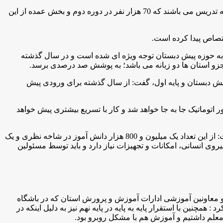
وی با بیان اینکه ظرف چهار سال آینده 200 هزار معلم بازنشسته خواهیم داشت؛ گفت: از این تعداد 100 هزار نفر در دوره متوسطه مشغول به تدریس می باشند که 70 هزار نفر در دوره دوم و بخش عمده از این
.
 ادامه داد: با توجه به سیاست های وزارت آموزش و پرورش مبنی بر توسعه دوره پیش دبستانی، در دستورالعمل ثبت نام و پروژه مهر 95 به حوزه پیش دبستان توجه ویژه ای شده است و در سال گذشته
.
 دبستان و پایه اول، گفت: از سال گذشته برای ورودی پیش
اتوماتیک جا به جا خواهد شد و کار با تسریع بیشتری پیش خواهد
زرافشان با بیان اینکه پیش بینی می شود بعد از استقرار نظام 6-3-3 تعداد کل دانش آموزان دوره متوسطه دوم به سه میلیون نفر برسد؛ گفت: از این تعداد یک میلیون و 800 هزار دانش آموز در شاخه نظری و یک
 نیروی انسانی، امکانات و تجهیزات نیاز دارد و باید توسط مسئولین
 معاونین آموزشی ادارات آموزش و پرورش استان که در باشگاه
مچنین با استقرار پایه به پایه در پایه نهم نیز به دلیل اینکه در
 معلم داشتیم و آموزش هم با مشکل روبرو بود
.