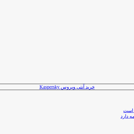
خرید آنتی ویروس Kaspersky
 است
ه دارد