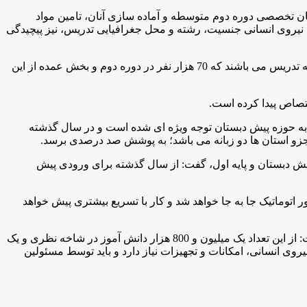
ن تخصصی دوره دوم متوسطه و آماده سازی آنان، تامین مواد
نیروی انسانی جنسیت، رشته و محل جغرافیایی تدریس، نیز پیچیدگی
وی با بیان اینکه ظرف چهار سال آینده 200 هزار معلم بازنشسته خواهیم داشت؛ گفت: از این تعداد 100 هزار نفر در دوره متوسطه مشغول به تدریس می باشند که 70 هزار نفر در دوره دوم و بخش عمده از این
.
 ادامه داد: با توجه به سیاست های وزارت آموزش و پرورش مبنی بر توسعه دوره پیش دبستانی، در دستورالعمل ثبت نام و پروژه مهر 95 به حوزه پیش دبستان توجه ویژه ای شده است و در سال گذشته
.
 دبستان و پایه اول، گفت: از سال گذشته برای ورودی پیش
اتوماتیک جا به جا خواهد شد و کار با تسریع بیشتری پیش خواهد
زرافشان با بیان اینکه پیش بینی می شود بعد از استقرار نظام 6-3-3 تعداد کل دانش آموزان دوره متوسطه دوم به سه میلیون نفر برسد؛ گفت: از این تعداد یک میلیون و 800 هزار دانش آموز در شاخه نظری و یک
 نیروی انسانی، امکانات و تجهیزات نیاز دارد و باید توسط مسئولین