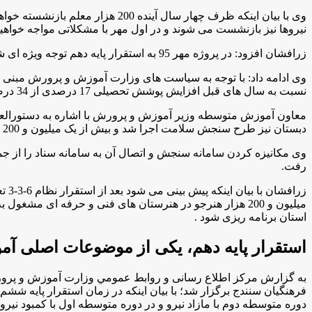
نیروها نیز بازنشست می شوند و در اول مهر با مشکلاتی مواجه خواهی
زرافشان افزود: در پروژه مهر 95 به استقرار پایه دهم توجه ویژه ای شده و همچنین در دستورالعمل ثبت نام نیز بخش ویژه ای به پایه دهم اختصاص پیدا کرده است
نسبت به سال های قبل افزایش پوشش تحصیلی 17 درصدی از 34 درصد به بیش از 51درصد داشته ایم و انتظار می رود استان کردستان که جزو استان ها دو زبانه می باشد؛ به پوشش صد درصدی برسد
معاون آموزش متوسطه وزير آموزش و پرورش با اشاره به دستورالعم
دبستان نیز طرح سنجش سلامت اجرا شد و بیش از یک میلیون و 200 هزار نوآموز در طول دو سال مورد سنجش قرار گرفتند
وی مکانیزه کردن سامانه سنجش و اتصال آن به سامانه سناد را از جمل
رفت
.
میلیون و 200 هزار هنرجو در هنرستان های فنی و حرفه ای م
استان برنامه ریزی شود .
استقرار پایه دهم، یکی از موضوعات اصلی آموزش و 
به گزارش مركز اطلاع رسانی و روابط عمومي وزارت آموزش و پرورش
فرهنگیان سنندج برگزار شد؛ با بیان اینکه در زمان استقرار پایه ششم بر
دوره متوسطه دوم با مازاد نیرو و در دوره متوسطه اول با کمبود نیر