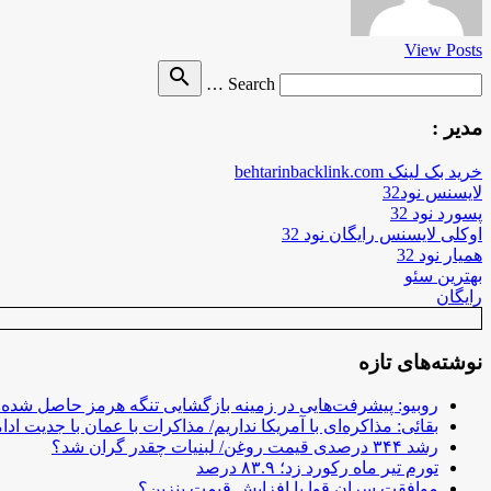
View Posts
Search
search
Search …
for
مدیر :
خرید بک لینک behtarinbacklink.com
لایسنس نود32
پسورد نود 32
اوکلی لایسنس رایگان نود 32
همیار نود 32
بهترین سئو
رایگان
نوشته‌های تازه
روبیو: پیشرفت‌هایی در زمینه بازگشایی تنگه هرمز حاصل شده
بقائی: مذاکره‌ای با آمریکا نداریم/ مذاکرات با عمان با جدیت ادام
رشد ۳۴۴ درصدی قیمت روغن/ لبنیات چقدر گران شد؟
تورم تیر ماه رکورد زد؛ ۸۳.۹ درصد
موافقت سران قوا با افزایش قیمت بنزین؟