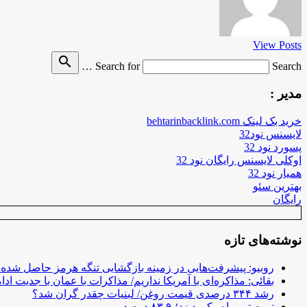
View Posts
search
Search for
Search …
مدیر :
خرید بک لینک behtarinbacklink.com
لایسنس نود32
پسورد نود 32
اوکلی لایسنس رایگان نود 32
همیار نود 32
بهترین سئو
رایگان
نوشته‌های تازه
روبیو: پیشرفت‌هایی در زمینه بازگشایی تنگه هرمز حاصل شده
بقائی: مذاکره‌ای با آمریکا نداریم/ مذاکرات با عمان با جدیت ادام
رشد ۳۴۴ درصدی قیمت روغن/ لبنیات چقدر گران شد؟
تورم تیر ماه رکورد زد؛ ۸۳.۹ درصد