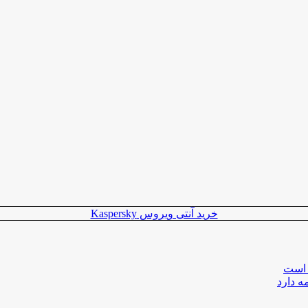
خرید آنتی ویروس Kaspersky
 است
ه دارد