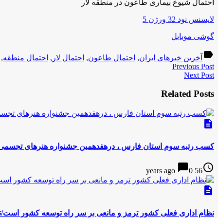
احتمال شیوع بیماری طاعون در منطقه لار
لایسنس نود 32 ورژن 5
گوشی موبایل
label
آخرین خبرهای ایران
,
احتمال طاعون
,
احتمال لار
,
احتمال منطقه
,
Previous Post
Next Post
Related Posts
description
کسب رتبه سوم استان فارس ، درهفدهمین جشنواره هنرهای تجسمی 
chat_bubble
access_time
0
56 years ago
description
نظام اداری فعلی کشور ترمز و مانعی بر سر راه توسعه کشور است/تو