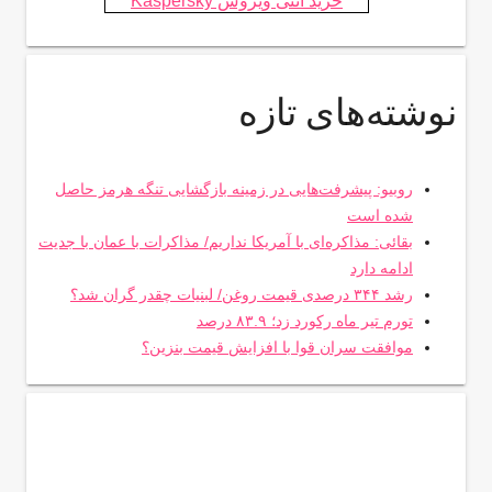
خرید آنتی ویروس Kaspersky
نوشته‌های تازه
روبیو: پیشرفت‌هایی در زمینه بازگشایی تنگه هرمز حاصل
شده است
بقائی: مذاکره‌ای با آمریکا نداریم/ مذاکرات با عمان با جدیت
ادامه دارد
رشد ۳۴۴ درصدی قیمت روغن/ لبنیات چقدر گران شد؟
تورم تیر ماه رکورد زد؛ ۸۳.۹ درصد
موافقت سران قوا با افزایش قیمت بنزین؟