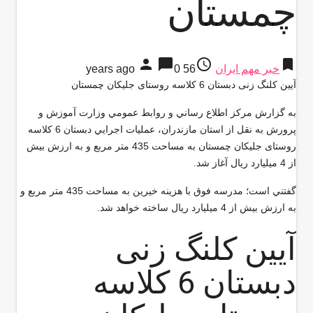
چمستان
person
chat_bubble
access_time
bookmark
خبر مهم ایران
56 years ago
0
آیین کلنگ زنی دبستان 6 کلاسه روستای جلیکان چمستان
به گزارش مركز اطلاع رساني و روابط عمومي وزارت آموزش و
پرورش به نقل از استان مازندران، عمليات اجرايي دبستان 6 کلاسه
روستای جلیکان چمستان به مساحت 435 متر مربع و به ارزش بیش
از 4 میلیارد ریال آغاز شد
.
گفتني است؛ مدرسه فوق با هزینه خیرین به مساحت 435 متر مربع و
به ارزش بیش از 4 میلیارد ریال ساخته خواهد شد
.
آیین کلنگ زنی
دبستان 6 کلاسه