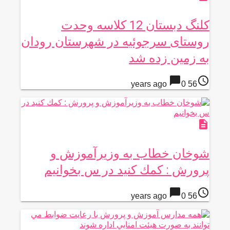
کلنگ دبستان 12 کلاسه وحدت
روستای سرجوئیه در شهرستان رودان
به زمین زده شد
chat_bubble
access_time
0
56 years ago
description
شوخان خطاب به وزيرآموزش و
پرورش : كمك كنيد در س بخوانيم
chat_bubble
access_time
0
56 years ago