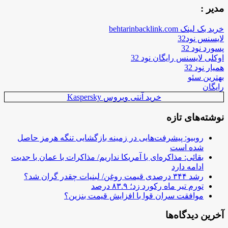
مدیر :
خرید بک لینک behtarinbacklink.com
لایسنس نود32
پسورد نود 32
اوکلی لایسنس رایگان نود 32
همیار نود 32
بهترین سئو
رایگان
خرید آنتی ویروس Kaspersky
نوشته‌های تازه
روبیو: پیشرفت‌هایی در زمینه بازگشایی تنگه هرمز حاصل
شده است
بقائی: مذاکره‌ای با آمریکا نداریم/ مذاکرات با عمان با جدیت
ادامه دارد
رشد ۳۴۴ درصدی قیمت روغن/ لبنیات چقدر گران شد؟
تورم تیر ماه رکورد زد؛ ۸۳.۹ درصد
موافقت سران قوا با افزایش قیمت بنزین؟
آخرین دیدگاه‌ها