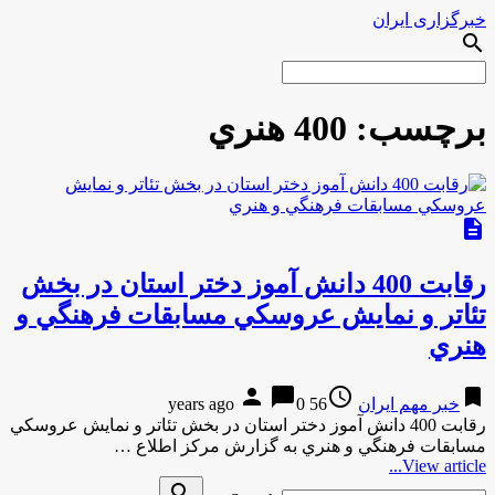
خبرگزاری ایران
search
برچسب:
400 هنري
description
رقابت 400 دانش آموز دختر استان در بخش
تئاتر و نمايش عروسكي مسابقات فرهنگي و
هنري
person
chat_bubble
access_time
bookmark
خبر مهم ایران
56 years ago
0
رقابت 400 دانش آموز دختر استان در بخش تئاتر و نمايش عروسكي
مسابقات فرهنگي و هنري به گزارش مركز اطلاع …
View article...
Search
search