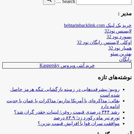
Search …
for
مدیر :
خرید بک لینک behtarinbacklink.com
لایسنس نود32
پسورد نود 32
اوکلی لایسنس رایگان نود 32
همیار نود 32
بهترین سئو
رایگان
خرید آنتی ویروس Kaspersky
نوشته‌های تازه
روبیو: پیشرفت‌هایی در زمینه بازگشایی تنگه هرمز حاصل
شده است
بقائی: مذاکره‌ای با آمریکا نداریم/ مذاکرات با عمان با جدیت
ادامه دارد
رشد ۳۴۴ درصدی قیمت روغن/ لبنیات چقدر گران شد؟
تورم تیر ماه رکورد زد؛ ۸۳.۹ درصد
موافقت سران قوا با افزایش قیمت بنزین؟