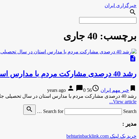
خبرگزاری ایران
search
برچسب:
40 جاری
description
رشد 40 درصدی مشارکت مردم با مدارس استان در سال تحصیلی جاری
person
chat_bubble
access_time
bookmark
خبر مهم ایران
56 years ago
0
رشد 40 درصدی مشارکت مردم با مدارس استان در سال تحصیلی جاری به گزارش مرکز اطلاع رسانی و روابط عمومی …
View article...
search
Search for
Search …
مدیر :
خرید بک لینک behtarinbacklink.com