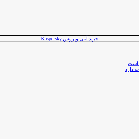
خرید آنتی ویروس Kaspersky
 است
ه دارد