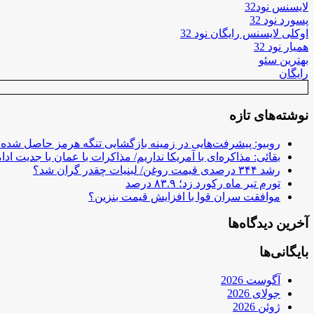
لایسنس نود32
پسورد نود 32
اوکلی لایسنس رایگان نود 32
همیار نود 32
بهترین سئو
رایگان
نوشته‌های تازه
روبیو: پیشرفت‌هایی در زمینه بازگشایی تنگه هرمز حاصل شده
بقائی: مذاکره‌ای با آمریکا نداریم/ مذاکرات با عمان با جدیت ادام
رشد ۳۴۴ درصدی قیمت روغن/ لبنیات چقدر گران شد؟
تورم تیر ماه رکورد زد؛ ۸۳.۹ درصد
موافقت سران قوا با افزایش قیمت بنزین؟
آخرین دیدگاه‌ها
بایگانی‌ها
آگوست 2026
جولای 2026
ژوئن 2026