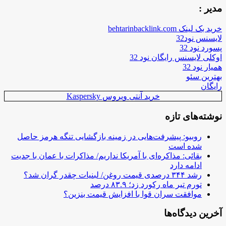
مدیر :
خرید بک لینک behtarinbacklink.com
لایسنس نود32
پسورد نود 32
اوکلی لایسنس رایگان نود 32
همیار نود 32
بهترین سئو
رایگان
خرید آنتی ویروس Kaspersky
نوشته‌های تازه
روبیو: پیشرفت‌هایی در زمینه بازگشایی تنگه هرمز حاصل
شده است
بقائی: مذاکره‌ای با آمریکا نداریم/ مذاکرات با عمان با جدیت
ادامه دارد
رشد ۳۴۴ درصدی قیمت روغن/ لبنیات چقدر گران شد؟
تورم تیر ماه رکورد زد؛ ۸۳.۹ درصد
موافقت سران قوا با افزایش قیمت بنزین؟
آخرین دیدگاه‌ها