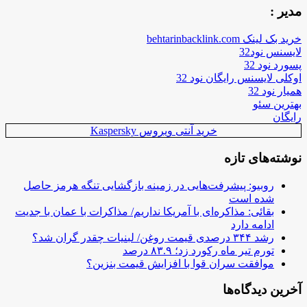
مدیر :
خرید بک لینک behtarinbacklink.com
لایسنس نود32
پسورد نود 32
اوکلی لایسنس رایگان نود 32
همیار نود 32
بهترین سئو
رایگان
خرید آنتی ویروس Kaspersky
نوشته‌های تازه
روبیو: پیشرفت‌هایی در زمینه بازگشایی تنگه هرمز حاصل
شده است
بقائی: مذاکره‌ای با آمریکا نداریم/ مذاکرات با عمان با جدیت
ادامه دارد
رشد ۳۴۴ درصدی قیمت روغن/ لبنیات چقدر گران شد؟
تورم تیر ماه رکورد زد؛ ۸۳.۹ درصد
موافقت سران قوا با افزایش قیمت بنزین؟
آخرین دیدگاه‌ها