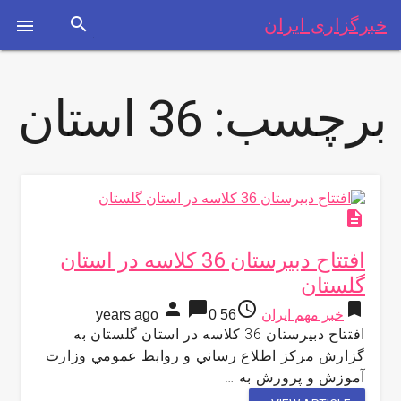
search
خبرگزاری ایران

برچسب:
36 استان
description
افتتاح دبيرستان 36 كلاسه در استان
گلستان
person
chat_bubble
access_time
bookmark
خبر مهم ایران
56 years ago
0
افتتاح دبيرستان 36 كلاسه در استان گلستان به
گزارش مركز اطلاع رساني و روابط عمومي وزارت
آموزش و پرورش به …