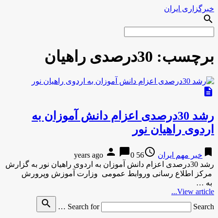
خبرگزاری ایران
search
برچسب:
30درصدی راهیان
description
رشد 30درصدی اعزام دانش آموزان به
اردوی راهیان نور
person
chat_bubble
access_time
bookmark
خبر مهم ایران
56 years ago
0
رشد 30درصدی اعزام دانش آموزان به اردوی راهیان نور به گزارش
مركز اطلاع رسانی وروابط عمومی وزارت آموزش وپرورش
به …
View article...
search
Search for
Search …