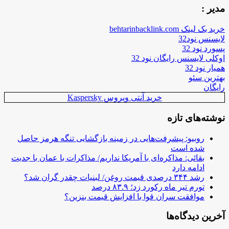
مدیر :
خرید بک لینک behtarinbacklink.com
لایسنس نود32
پسورد نود 32
اوکلی لایسنس رایگان نود 32
همیار نود 32
بهترین سئو
رایگان
خرید آنتی ویروس Kaspersky
نوشته‌های تازه
روبیو: پیشرفت‌هایی در زمینه بازگشایی تنگه هرمز حاصل
شده است
بقائی: مذاکره‌ای با آمریکا نداریم/ مذاکرات با عمان با جدیت
ادامه دارد
رشد ۳۴۴ درصدی قیمت روغن/ لبنیات چقدر گران شد؟
تورم تیر ماه رکورد زد؛ ۸۳.۹ درصد
موافقت سران قوا با افزایش قیمت بنزین؟
آخرین دیدگاه‌ها