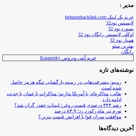
مدیر :
خرید بک لینک behtarinbacklink.com
لایسنس نود32
پسورد نود 32
اوکلی لایسنس رایگان نود 32
همیار نود 32
بهترین سئو
رایگان
خرید آنتی ویروس Kaspersky
نوشته‌های تازه
روبیو: پیشرفت‌هایی در زمینه بازگشایی تنگه هرمز حاصل
شده است
بقائی: مذاکره‌ای با آمریکا نداریم/ مذاکرات با عمان با جدیت
ادامه دارد
رشد ۳۴۴ درصدی قیمت روغن/ لبنیات چقدر گران شد؟
تورم تیر ماه رکورد زد؛ ۸۳.۹ درصد
موافقت سران قوا با افزایش قیمت بنزین؟
آخرین دیدگاه‌ها