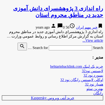
راه اندازی 3 پژوهشسرای دانش آموزی
جدید در مناطق محروم استان
person
chat_bubble
access_time
bookmark
خبر مهم ایران
56 years ago
0
راه اندازی 3 پژوهشسرای دانش آموزی جدید در مناطق محروم
استان به گزارش مركز اطلاع رساني و روابط عمومي وزارت …
View article...
search
Search for
Search …
مدیر :
خرید بک لینک behtarinbacklink.com
لایسنس نود32
پسورد نود 32
اوکلی لایسنس رایگان نود 32
همیار نود 32
بهترین سئو
رایگان
خرید آنتی ویروس Kaspersky