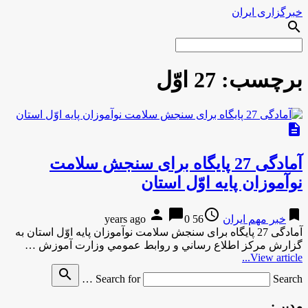
خبرگزاری ایران
search
برچسب:
27 اوّل
description
آمادگی 27 پایگاه برای سنجش سلامت
نوآموزان پایه اوّل استان
person
chat_bubble
access_time
bookmark
خبر مهم ایران
56 years ago
0
آمادگی 27 پایگاه برای سنجش سلامت نوآموزان پایه اوّل استان به
گزارش مركز اطلاع رساني و روابط عمومي وزارت آموزش …
View article...
search
Search for
Search …
مدیر :