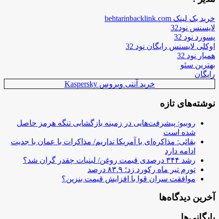
خرید بک لینک behtarinbacklink.com
لایسنس نود32
پسورد نود 32
اوکلی لایسنس رایگان نود 32
همیار نود 32
بهترین سئو
رایگان
خرید آنتی ویروس Kaspersky
نوشته‌های تازه
روبیو: پیشرفت‌هایی در زمینه بازگشایی تنگه هرمز حاصل
شده است
بقائی: مذاکره‌ای با آمریکا نداریم/ مذاکرات با عمان با جدیت
ادامه دارد
رشد ۳۴۴ درصدی قیمت روغن/ لبنیات چقدر گران شد؟
تورم تیر ماه رکورد زد؛ ۸۳.۹ درصد
موافقت سران قوا با افزایش قیمت بنزین؟
آخرین دیدگاه‌ها
بایگانی‌ها