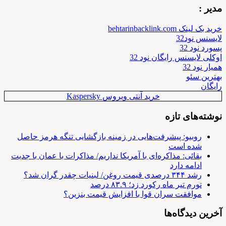
مدیر :
خرید بک لینک behtarinbacklink.com
لایسنس نود32
پسورد نود 32
اوکلی لایسنس رایگان نود 32
همیار نود 32
بهترین سئو
رایگان
خرید آنتی ویروس Kaspersky
نوشته‌های تازه
روبیو: پیشرفت‌هایی در زمینه بازگشایی تنگه هرمز حاصل
شده است
بقائی: مذاکره‌ای با آمریکا نداریم/ مذاکرات با عمان با جدیت
ادامه دارد
رشد ۳۴۴ درصدی قیمت روغن/ لبنیات چقدر گران شد؟
تورم تیر ماه رکورد زد؛ ۸۳.۹ درصد
موافقت سران قوا با افزایش قیمت بنزین؟
آخرین دیدگاه‌ها