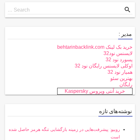
Search
search
Search …
for
مدیر :
خرید بک لینک behtarinbacklink.com
لایسنس نود32
پسورد نود 32
اوکلی لایسنس رایگان نود 32
همیار نود 32
بهترین سئو
رایگان
خرید آنتی ویروس Kaspersky
نوشته‌های تازه
روبیو: پیشرفت‌هایی در زمینه بازگشایی تنگه هرمز حاصل شده
است