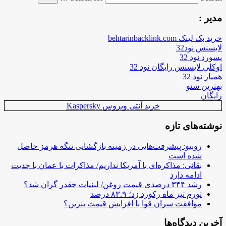
مدیر :
خرید بک لینک behtarinbacklink.com
لایسنس نود32
پسورد نود 32
اوکلی لایسنس رایگان نود 32
همیار نود 32
بهترین سئو
رایگان
خرید آنتی ویروس Kaspersky
نوشته‌های تازه
روبیو: پیشرفت‌هایی در زمینه بازگشایی تنگه هرمز حاصل
شده است
بقائی: مذاکره‌ای با آمریکا نداریم/ مذاکرات با عمان با جدیت
ادامه دارد
رشد ۳۴۴ درصدی قیمت روغن/ لبنیات چقدر گران شد؟
تورم تیر ماه رکورد زد؛ ۸۳.۹ درصد
موافقت سران قوا با افزایش قیمت بنزین؟
آخرین دیدگاه‌ها