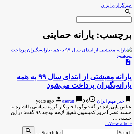
خبرگزاری ایران
search
برچسب:
یارانه حمایتی
description
یارانه معیشتی از ابتدای سال ۹۹ به همه
یارانه‌بگیران پرداخت می‌شود
person
chat_bubble
access_time
bookmark
خبر مهم ایران
6 years ago
0
asaran
عباس پاپی‌زاده در گفت‌وگو با خبرنگار گروه سیاسی با اشاره به
جلسه عصر امروز کمیسیون تلفیق لایحه بودجه ۹۸ گفت: در این
جلسه، …
View article...
search
Search for
Search …