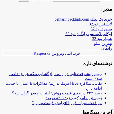
مدیر :
خرید بک لینک behtarinbacklink.com
لایسنس نود32
پسورد نود 32
اوکلی لایسنس رایگان نود 32
همیار نود 32
بهترین سئو
رایگان
خرید آنتی ویروس Kaspersky
نوشته‌های تازه
روبیو: پیشرفت‌هایی در زمینه بازگشایی تنگه هرمز حاصل
شده است
بقائی: مذاکره‌ای با آمریکا نداریم/ مذاکرات با عمان با جدیت
ادامه دارد
رشد ۳۴۴ درصدی قیمت روغن/ لبنیات چقدر گران شد؟
تورم تیر ماه رکورد زد؛ ۸۳.۹ درصد
موافقت سران قوا با افزایش قیمت بنزین؟
آخرین دیدگاه‌ها