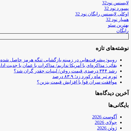
لایسنس نود32
پسورد نود 32
اوکلی لایسنس رایگان نود 32
همیار نود 32
بهترین سئو
رایگان
نوشته‌های تازه
روبیو: پیشرفت‌هایی در زمینه بازگشایی تنگه هرمز حاصل شده
بقائی: مذاکره‌ای با آمریکا نداریم/ مذاکرات با عمان با جدیت ادام
رشد ۳۴۴ درصدی قیمت روغن/ لبنیات چقدر گران شد؟
تورم تیر ماه رکورد زد؛ ۸۳.۹ درصد
موافقت سران قوا با افزایش قیمت بنزین؟
آخرین دیدگاه‌ها
بایگانی‌ها
آگوست 2026
جولای 2026
ژوئن 2026