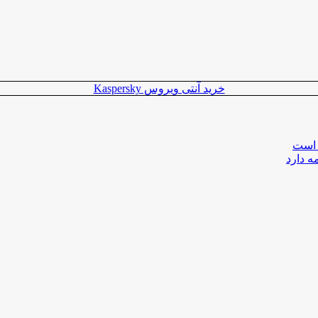
خرید آنتی ویروس Kaspersky
 است
ه دارد