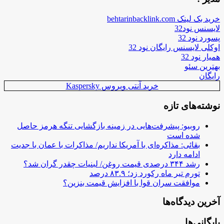
خرید بک لینک behtarinbacklink.com
لایسنس نود32
پسورد نود 32
اوکلی لایسنس رایگان نود 32
همیار نود 32
بهترین سئو
رایگان
خرید آنتی ویروس Kaspersky
نوشته‌های تازه
روبیو: پیشرفت‌هایی در زمینه بازگشایی تنگه هرمز حاصل
شده است
بقائی: مذاکره‌ای با آمریکا نداریم/ مذاکرات با عمان با جدیت
ادامه دارد
رشد ۳۴۴ درصدی قیمت روغن/ لبنیات چقدر گران شد؟
تورم تیر ماه رکورد زد؛ ۸۳.۹ درصد
موافقت سران قوا با افزایش قیمت بنزین؟
آخرین دیدگاه‌ها
بایگانی‌ها