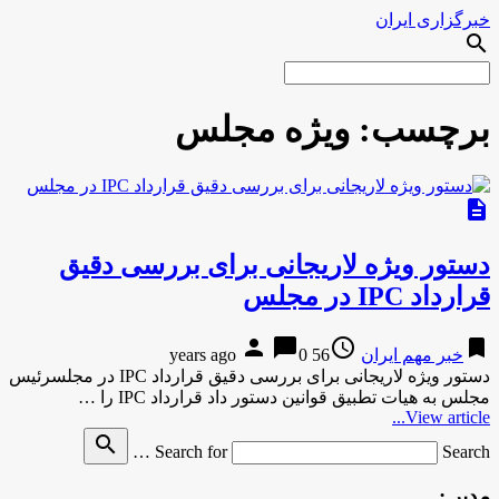
خبرگزاری ایران
search
برچسب:
ویژه مجلس
description
دستور ویژه لاریجانی برای بررسی دقیق
قرارداد IPC در مجلس
person
chat_bubble
access_time
bookmark
خبر مهم ایران
56 years ago
0
دستور ویژه لاریجانی برای بررسی دقیق قرارداد IPC در مجلسرئیس
مجلس به هیات تطبیق قوانین دستور داد قرارداد IPC را …
View article...
search
Search for
Search …
مدیر :