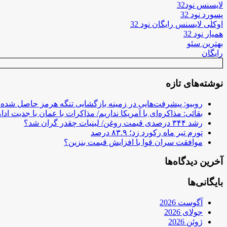
لایسنس نود32
پسورد نود 32
اوکلی لایسنس رایگان نود 32
همیار نود 32
بهترین سئو
رایگان
نوشته‌های تازه
روبیو: پیشرفت‌هایی در زمینه بازگشایی تنگه هرمز حاصل شده
بقائی: مذاکره‌ای با آمریکا نداریم/ مذاکرات با عمان با جدیت ادام
رشد ۳۴۴ درصدی قیمت روغن/ لبنیات چقدر گران شد؟
تورم تیر ماه رکورد زد؛ ۸۳.۹ درصد
موافقت سران قوا با افزایش قیمت بنزین؟
آخرین دیدگاه‌ها
بایگانی‌ها
آگوست 2026
جولای 2026
ژوئن 2026