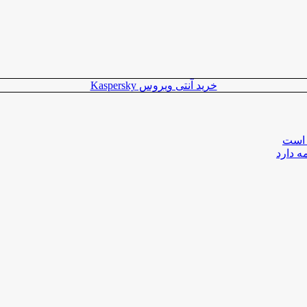
خرید آنتی ویروس Kaspersky
 است
ه دارد