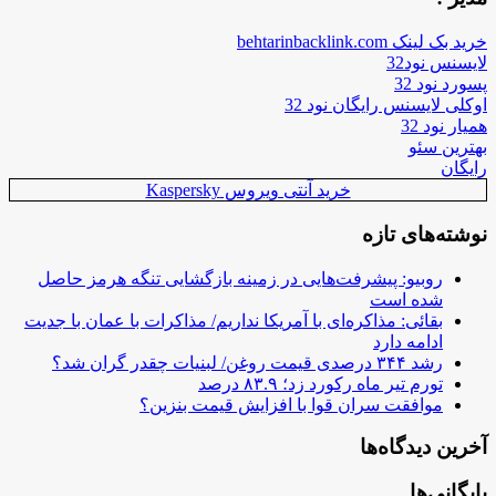
خرید بک لینک behtarinbacklink.com
لایسنس نود32
پسورد نود 32
اوکلی لایسنس رایگان نود 32
همیار نود 32
بهترین سئو
رایگان
خرید آنتی ویروس Kaspersky
نوشته‌های تازه
روبیو: پیشرفت‌هایی در زمینه بازگشایی تنگه هرمز حاصل
شده است
بقائی: مذاکره‌ای با آمریکا نداریم/ مذاکرات با عمان با جدیت
ادامه دارد
رشد ۳۴۴ درصدی قیمت روغن/ لبنیات چقدر گران شد؟
تورم تیر ماه رکورد زد؛ ۸۳.۹ درصد
موافقت سران قوا با افزایش قیمت بنزین؟
آخرین دیدگاه‌ها
بایگانی‌ها