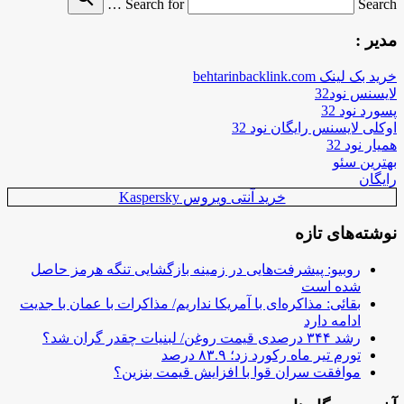
Search for
Search …
مدیر :
خرید بک لینک behtarinbacklink.com
لایسنس نود32
پسورد نود 32
اوکلی لایسنس رایگان نود 32
همیار نود 32
بهترین سئو
رایگان
خرید آنتی ویروس Kaspersky
نوشته‌های تازه
روبیو: پیشرفت‌هایی در زمینه بازگشایی تنگه هرمز حاصل
شده است
بقائی: مذاکره‌ای با آمریکا نداریم/ مذاکرات با عمان با جدیت
ادامه دارد
رشد ۳۴۴ درصدی قیمت روغن/ لبنیات چقدر گران شد؟
تورم تیر ماه رکورد زد؛ ۸۳.۹ درصد
موافقت سران قوا با افزایش قیمت بنزین؟