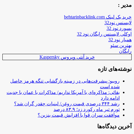
مدیر :
خرید بک لینک behtarinbacklink.com
لایسنس نود32
پسورد نود 32
اوکلی لایسنس رایگان نود 32
همیار نود 32
بهترین سئو
رایگان
خرید آنتی ویروس Kaspersky
نوشته‌های تازه
روبیو: پیشرفت‌هایی در زمینه بازگشایی تنگه هرمز حاصل
شده است
بقائی: مذاکره‌ای با آمریکا نداریم/ مذاکرات با عمان با جدیت
ادامه دارد
رشد ۳۴۴ درصدی قیمت روغن/ لبنیات چقدر گران شد؟
تورم تیر ماه رکورد زد؛ ۸۳.۹ درصد
موافقت سران قوا با افزایش قیمت بنزین؟
آخرین دیدگاه‌ها