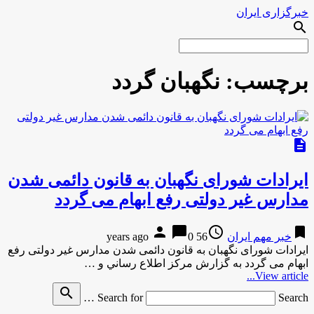
خبرگزاری ایران
search
برچسب:
نگهبان گردد
description
ایرادات شورای نگهبان به قانون دائمی شدن
مدارس غیر دولتی رفع ابهام می گردد
person
chat_bubble
access_time
bookmark
خبر مهم ایران
56 years ago
0
ایرادات شورای نگهبان به قانون دائمی شدن مدارس غیر دولتی رفع
ابهام می گردد به گزارش مركز اطلاع رساني و …
View article...
search
Search for
Search …