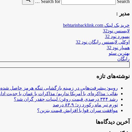
Search for
Search …
مدیر :
خرید بک لینک behtarinbacklink.com
لایسنس نود32
پسورد نود 32
اوکلی لایسنس رایگان نود 32
همیار نود 32
بهترین سئو
رایگان
نوشته‌های تازه
روبیو: پیشرفت‌هایی در زمینه بازگشایی تنگه هرمز حاصل شده
بقائی: مذاکره‌ای با آمریکا نداریم/ مذاکرات با عمان با جدیت ادام
رشد ۳۴۴ درصدی قیمت روغن/ لبنیات چقدر گران شد؟
تورم تیر ماه رکورد زد؛ ۸۳.۹ درصد
موافقت سران قوا با افزایش قیمت بنزین؟
آخرین دیدگاه‌ها