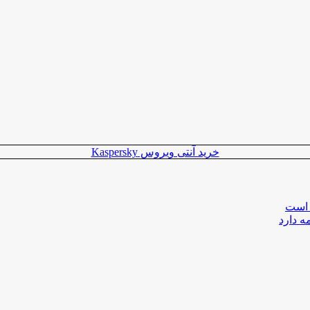
خرید آنتی ویروس Kaspersky
 است
ه دارد