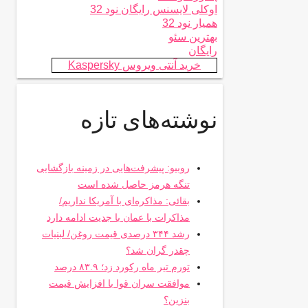
اوکلی لایسنس رایگان نود 32
همیار نود 32
بهترین سئو
رایگان
خرید آنتی ویروس Kaspersky
نوشته‌های تازه
روبیو: پیشرفت‌هایی در زمینه بازگشایی
تنگه هرمز حاصل شده است
بقائی: مذاکره‌ای با آمریکا نداریم/
مذاکرات با عمان با جدیت ادامه دارد
رشد ۳۴۴ درصدی قیمت روغن/ لبنیات
چقدر گران شد؟
تورم تیر ماه رکورد زد؛ ۸۳.۹ درصد
موافقت سران قوا با افزایش قیمت
بنزین؟