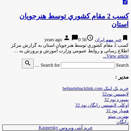
description
كسب 2 مقام كشوري توسط هنرجويان
استان
person
chat_bubble
access_time
bookmark
خبر مهم ایران
56 years ago
0
كسب 2 مقام كشوري توسط هنرجويان استان به گزارش مركز
اطلاع رساني و روابط عمومي وزارت آموزش و پرورش به …
View article...
search
Search for
Search …
مدیر :
خرید بک لینک behtarinbacklink.com
لایسنس نود32
پسورد نود 32
اوکلی لایسنس رایگان نود 32
همیار نود 32
بهترین سئو
رایگان
خرید آنتی ویروس Kaspersky