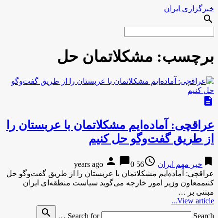
خبرگزاری ایران
search
برچسب:
مشکلاتمان حل
description
عراقچی: آماده‌ایم مشکلاتمان با عربستان را
از طریق گفت‌وگو حل کنیم
person
chat_bubble
access_time
bookmark
خبر مهم ایران
56 years ago
0
عراقچی: آماده‌ایم مشکلاتمان با عربستان را از طریق گفت‌وگو حل
کنیممعاون وزیر امور خارجه می‌گوید سیاست منطقه‌ای ایران
مبتنی بر …
View article...
search
Search for
Search …