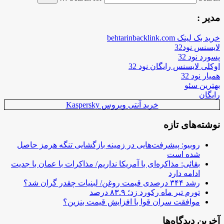
مدیر :
خرید بک لینک behtarinbacklink.com
لایسنس نود32
پسورد نود 32
اوکلی لایسنس رایگان نود 32
همیار نود 32
بهترین سئو
رایگان
خرید آنتی ویروس Kaspersky
نوشته‌های تازه
روبیو: پیشرفت‌هایی در زمینه بازگشایی تنگه هرمز حاصل
شده است
بقائی: مذاکره‌ای با آمریکا نداریم/ مذاکرات با عمان با جدیت
ادامه دارد
رشد ۳۴۴ درصدی قیمت روغن/ لبنیات چقدر گران شد؟
تورم تیر ماه رکورد زد؛ ۸۳.۹ درصد
موافقت سران قوا با افزایش قیمت بنزین؟
آخرین دیدگاه‌ها