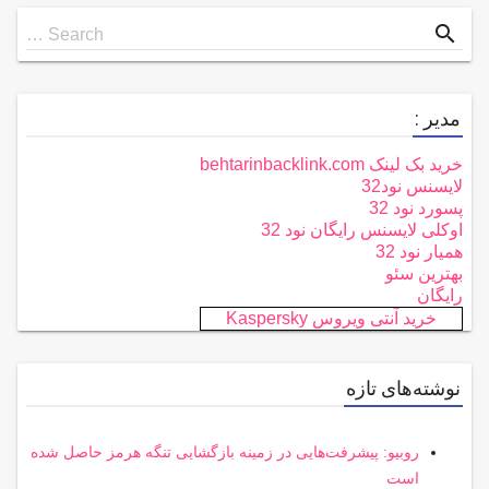
Search
search
Search …
for
مدیر :
خرید بک لینک behtarinbacklink.com
لایسنس نود32
پسورد نود 32
اوکلی لایسنس رایگان نود 32
همیار نود 32
بهترین سئو
رایگان
خرید آنتی ویروس Kaspersky
نوشته‌های تازه
روبیو: پیشرفت‌هایی در زمینه بازگشایی تنگه هرمز حاصل شده
است