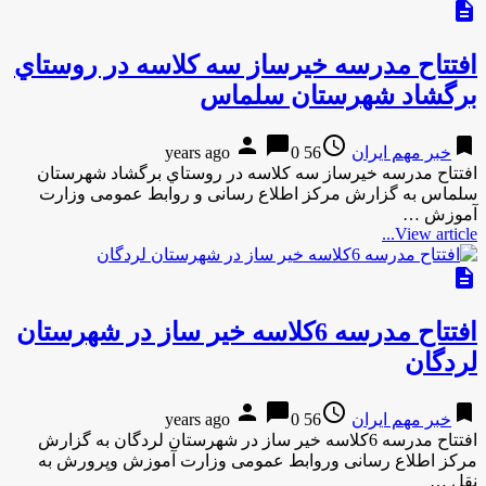
description
افتتاح مدرسه خيرساز سه كلاسه در روستاي
برگشاد شهرستان سلماس
person
chat_bubble
access_time
bookmark
خبر مهم ایران
56 years ago
0
افتتاح مدرسه خيرساز سه كلاسه در روستاي برگشاد شهرستان
سلماس به گزارش مرکز اطلاع رسانی و روابط عمومی وزارت
آموزش …
View article...
description
افتتاح مدرسه 6کلاسه خیر ساز در شهرستان
لردگان
person
chat_bubble
access_time
bookmark
خبر مهم ایران
56 years ago
0
افتتاح مدرسه 6کلاسه خیر ساز در شهرستان لردگان به گزارش
مرکز اطلاع رسانی وروابط عمومی وزارت آموزش وپرورش به
نقل …