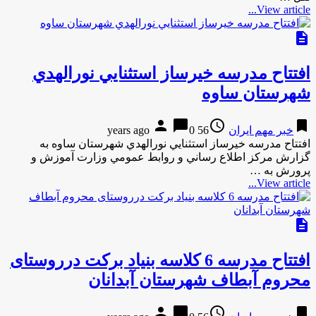
View article...
description
افتتاح مدرسه خيرساز استثنايي نورالهدي
شهرستان ساوه
person
chat_bubble
access_time
bookmark
خبر مهم ایران
56 years ago
0
افتتاح مدرسه خيرساز استثنايي نورالهدي شهرستان ساوه به
گزارش مركز اطلاع رساني و روابط عمومي وزارت آموزش و
پرورش به …
View article...
description
افتتاح مدرسه 6 کلاسه بنياد برکت درروستای
محروم آبطاف شهرستان آبدانان
person
chat_bubble
access_time
bookmark