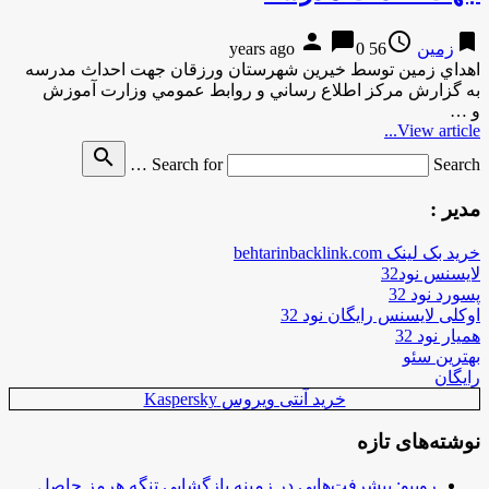
person
chat_bubble
access_time
bookmark
زمین
56 years ago
0
اهداي زمین توسط خیرین شهرستان ورزقان جهت احداث مدرسه
به گزارش مركز اطلاع رساني و روابط عمومي وزارت آموزش
و …
View article...
search
Search for
Search …
مدیر :
خرید بک لینک behtarinbacklink.com
لایسنس نود32
پسورد نود 32
اوکلی لایسنس رایگان نود 32
همیار نود 32
بهترین سئو
رایگان
خرید آنتی ویروس Kaspersky
نوشته‌های تازه
روبیو: پیشرفت‌هایی در زمینه بازگشایی تنگه هرمز حاصل