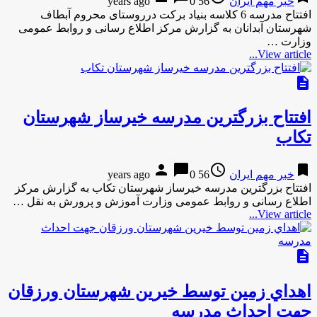
خبر مهم ایران
56 years ago
0
افتتاح مدرسه 6 کلاسه بنياد برکت درروستای محروم آبطاف
شهرستان آبدانان به گزارش مركز اطلاع رسانی و روابط عمومی
وزارت …
View article...
description
افتتاح بزرگترین مدرسه خیرساز شهرستان
تکاب
person
chat_bubble
access_time
bookmark
خبر مهم ایران
56 years ago
0
افتتاح بزرگترین مدرسه خیرساز شهرستان تکاب به گزارش مركز
اطلاع رسانی و روابط عمومی وزارت آموزش و پرورش به نقل …
View article...
description
اهداي زمین توسط خیرین شهرستان ورزقان
جهت احداث مدرسه