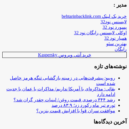
مدیر :
خرید بک لینک behtarinbacklink.com
لایسنس نود32
پسورد نود 32
اوکلی لایسنس رایگان نود 32
همیار نود 32
بهترین سئو
رایگان
خرید آنتی ویروس Kaspersky
نوشته‌های تازه
روبیو: پیشرفت‌هایی در زمینه بازگشایی تنگه هرمز حاصل
شده است
بقائی: مذاکره‌ای با آمریکا نداریم/ مذاکرات با عمان با جدیت
ادامه دارد
رشد ۳۴۴ درصدی قیمت روغن/ لبنیات چقدر گران شد؟
تورم تیر ماه رکورد زد؛ ۸۳.۹ درصد
موافقت سران قوا با افزایش قیمت بنزین؟
آخرین دیدگاه‌ها