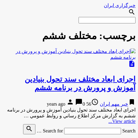
خبرگزاری ایران
search
برچسب:
مختلف ششم
description
اجرای ابعاد مختلف سند تحول بنیادین
آموزش و پرورش در برنامه ششم
person
chat_bubble
access_time
bookmark
خبر مهم ایران
56 years ago
0
اجرای ابعاد مختلف سند تحول بنیادین آموزش و پرورش در برنامه
ششم به گزارش مركز اطلاع رساني و روابط عمومي …
View article...
search
Search for
Search …