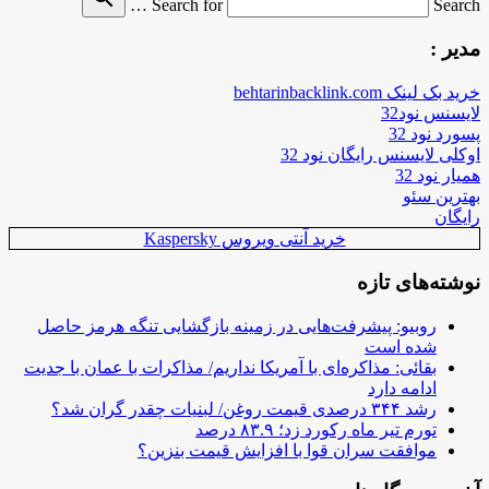
Search for
Search …
مدیر :
خرید بک لینک behtarinbacklink.com
لایسنس نود32
پسورد نود 32
اوکلی لایسنس رایگان نود 32
همیار نود 32
بهترین سئو
رایگان
خرید آنتی ویروس Kaspersky
نوشته‌های تازه
روبیو: پیشرفت‌هایی در زمینه بازگشایی تنگه هرمز حاصل
شده است
بقائی: مذاکره‌ای با آمریکا نداریم/ مذاکرات با عمان با جدیت
ادامه دارد
رشد ۳۴۴ درصدی قیمت روغن/ لبنیات چقدر گران شد؟
تورم تیر ماه رکورد زد؛ ۸۳.۹ درصد
موافقت سران قوا با افزایش قیمت بنزین؟