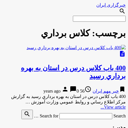
خبرگزاری ایران
search
برچسب:
كلاس برداري
description
400 باب كلاس درس در استان به بهره
برداري رسيد
person
chat_bubble
access_time
bookmark
خبر مهم ایران
56 years ago
0
400 باب كلاس درس در استان به بهره برداري رسيد به گزارش
مركز اطلاع رساني و روابط عمومي وزارت آموزش …
View article...
search
Search for
Search …
مدیر :