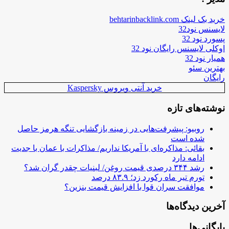
خرید بک لینک behtarinbacklink.com
لایسنس نود32
پسورد نود 32
اوکلی لایسنس رایگان نود 32
همیار نود 32
بهترین سئو
رایگان
خرید آنتی ویروس Kaspersky
نوشته‌های تازه
روبیو: پیشرفت‌هایی در زمینه بازگشایی تنگه هرمز حاصل
شده است
بقائی: مذاکره‌ای با آمریکا نداریم/ مذاکرات با عمان با جدیت
ادامه دارد
رشد ۳۴۴ درصدی قیمت روغن/ لبنیات چقدر گران شد؟
تورم تیر ماه رکورد زد؛ ۸۳.۹ درصد
موافقت سران قوا با افزایش قیمت بنزین؟
آخرین دیدگاه‌ها
بایگانی‌ها