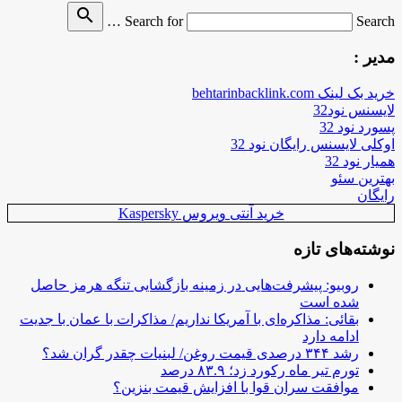
search
Search for
Search …
مدیر :
خرید بک لینک behtarinbacklink.com
لایسنس نود32
پسورد نود 32
اوکلی لایسنس رایگان نود 32
همیار نود 32
بهترین سئو
رایگان
خرید آنتی ویروس Kaspersky
نوشته‌های تازه
روبیو: پیشرفت‌هایی در زمینه بازگشایی تنگه هرمز حاصل
شده است
بقائی: مذاکره‌ای با آمریکا نداریم/ مذاکرات با عمان با جدیت
ادامه دارد
رشد ۳۴۴ درصدی قیمت روغن/ لبنیات چقدر گران شد؟
تورم تیر ماه رکورد زد؛ ۸۳.۹ درصد
موافقت سران قوا با افزایش قیمت بنزین؟