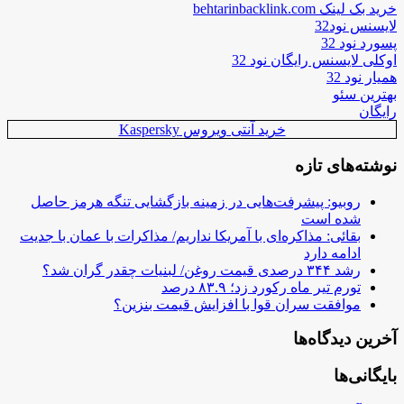
خرید بک لینک behtarinbacklink.com
لایسنس نود32
پسورد نود 32
اوکلی لایسنس رایگان نود 32
همیار نود 32
بهترین سئو
رایگان
خرید آنتی ویروس Kaspersky
نوشته‌های تازه
روبیو: پیشرفت‌هایی در زمینه بازگشایی تنگه هرمز حاصل
شده است
بقائی: مذاکره‌ای با آمریکا نداریم/ مذاکرات با عمان با جدیت
ادامه دارد
رشد ۳۴۴ درصدی قیمت روغن/ لبنیات چقدر گران شد؟
تورم تیر ماه رکورد زد؛ ۸۳.۹ درصد
موافقت سران قوا با افزایش قیمت بنزین؟
آخرین دیدگاه‌ها
بایگانی‌ها