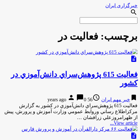
خبرگزاری ایران
search
برچسب:
فعاليت در
description
فعاليت 615 پژوهش‌سراي دانش‌آموزي در
كشور
person
chat_bubble
access_time
bookmark
خبر مهم ایران
56 years ago
0
فعاليت 615 پژوهش‌سراي دانش‌آموزي در كشور به گزارش
مركزاطلاع رساني وروابط عمومي وزارت آموزش و پرورش، پيش
از ظهرامروزعلي زرافشان …
View article...
description