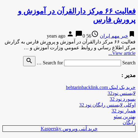
فعاليت ۶۶ مركز دارالقرآن در آموزش و
پرورش فارس
person
chat_bubble
access_time
bookmark
خبر مهم ایران
56 years ago
0
فعاليت ۶۶ مركز دارالقرآن در آموزش و پرورش فارس به گزارش
مركز اطلاع رساني و روابط عمومي وزارت آموزش و …
View article...
search
Search for
Search …
مدیر :
خرید بک لینک behtarinbacklink.com
لایسنس نود32
پسورد نود 32
اوکلی لایسنس رایگان نود 32
همیار نود 32
بهترین سئو
رایگان
خرید آنتی ویروس Kaspersky