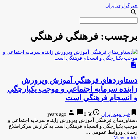
خبرگزاری ایران
search
برچسب:
فرهنگي فرهنگي
description
دستاوردهاي فرهنگي آموزش وپرورش
زاينده سرمايه اجتماعي و موجب يكپارچگي
و انسجام فرهنگي است
person
chat_bubble
access_time
bookmark
خبر مهم ایران
56 years ago
0
دستاوردهاي فرهنگي آموزش وپرورش زاينده سرمايه اجتماعي و
موجب يكپارچگي و انسجام فرهنگي است به گزارش مركزاطلاع
رساني وروابط عمومي …
View article...