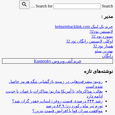
search
Search for
Search …
مدیر :
خرید بک لینک behtarinbacklink.com
لایسنس نود32
پسورد نود 32
اوکلی لایسنس رایگان نود 32
همیار نود 32
بهترین سئو
رایگان
خرید آنتی ویروس Kaspersky
نوشته‌های تازه
روبیو: پیشرفت‌هایی در زمینه بازگشایی تنگه هرمز حاصل
شده است
بقائی: مذاکره‌ای با آمریکا نداریم/ مذاکرات با عمان با جدیت
ادامه دارد
رشد ۳۴۴ درصدی قیمت روغن/ لبنیات چقدر گران شد؟
تورم تیر ماه رکورد زد؛ ۸۳.۹ درصد
موافقت سران قوا با افزایش قیمت بنزین؟