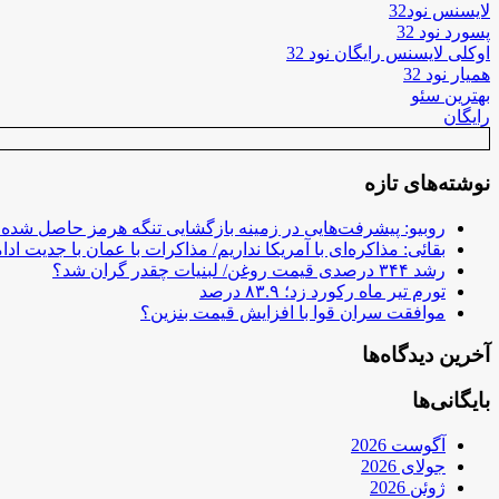
لایسنس نود32
پسورد نود 32
اوکلی لایسنس رایگان نود 32
همیار نود 32
بهترین سئو
رایگان
نوشته‌های تازه
روبیو: پیشرفت‌هایی در زمینه بازگشایی تنگه هرمز حاصل شده
بقائی: مذاکره‌ای با آمریکا نداریم/ مذاکرات با عمان با جدیت ادام
رشد ۳۴۴ درصدی قیمت روغن/ لبنیات چقدر گران شد؟
تورم تیر ماه رکورد زد؛ ۸۳.۹ درصد
موافقت سران قوا با افزایش قیمت بنزین؟
آخرین دیدگاه‌ها
بایگانی‌ها
آگوست 2026
جولای 2026
ژوئن 2026