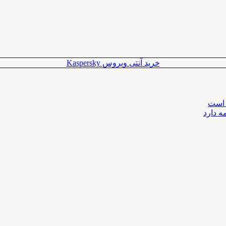
خرید آنتی ویروس Kaspersky
 است
ه دارد